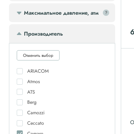
Передвижной компрессор
Максимальное давление, атм
?
?
Компрессорное оборудование
Производитель
Компрессоры доп.
Отменить выбор
Осветительные мачты
ARIACOM
Осушители
Atmos
ATS
Ресиверы
Berg
Camozzi
Фильтры
О
Ceccato
Comaro