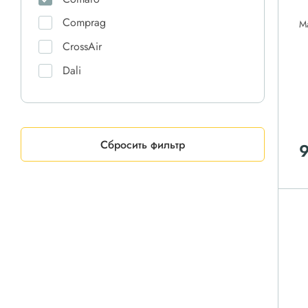
Comprag
М
CrossAir
Dali
DAS
Ekomak
ET-Compressors
Сбросить фильтр
9
Fiac
Friulair
Hansmann
Harrison
IRONMAC
KraftMachine