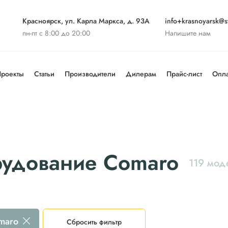
Красноярск, ул. Карла Маркса, д. 93А
info+krasnoyarsk@st
пн-пт с 8:00 до 20:00
Напишите нам
роекты
Статьи
Производители
Дилерам
Прайс-лист
Опла
рудование Comaro
119 мод
maro
Сбросить фильтр