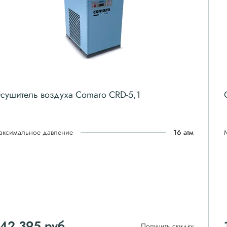
сушитель воздуха Comaro CRD-5,1
аксимальное давление
16 атм
142 395
руб
Получить скидку