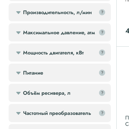
П
Передвижной компрессор
Производительность, л/мин
?
?
Компрессорное оборудование
Максимальное давление, атм
?
?
Компрессоры доп.
Мощность двигателя, кВт
?
?
Осветительные мачты
Питание
?
?
Осушители
Ресиверы
Объём ресивера, л
?
?
Фильтры
Частотный преобразователь
?
?
П
С