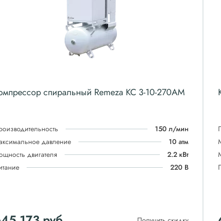
омпрессор спиральный Remeza КС 3-10-270АМ
роизводительность
150 л/мин
аксимальное давление
10 атм
ощность двигателя
2.2 кВт
итание
220 В
645 173
руб
Получить скидку