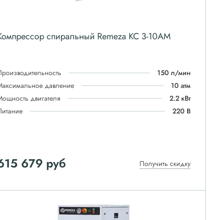
Компрессор спиральный Remeza КС 3-10АМ
Производительность
150 л/мин
Максимальное давление
10 атм
Мощность двигателя
2.2 кВт
Питание
220 В
615 679
руб
Получить скидку