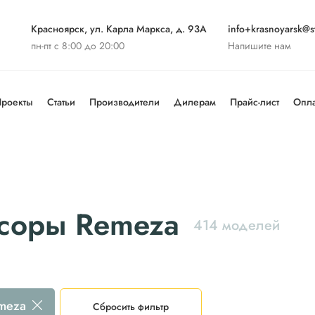
Красноярск, ул. Карла Маркса, д. 93А
info+krasnoyarsk@st
пн-пт с 8:00 до 20:00
Напишите нам
роекты
Статьи
Производители
Дилерам
Прайс-лист
Опла
соры Remeza
414 моделей
meza
Сбросить фильтр