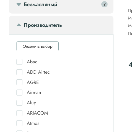
Безмасляный
?
?
П
М
Производитель
М
П
Отменить выбор
Abac
ADD Airtec
AGRE
Airman
Alup
ARIACOM
Atmos