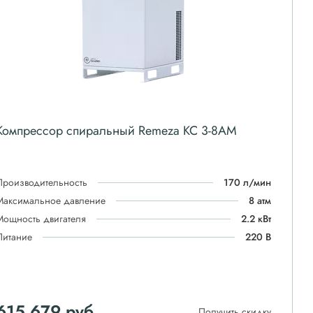
Компрессор спиральный Remeza КС 3-8АМ
Производительность
170 л/мин
Максимальное давление
8 атм
Мощность двигателя
2.2 кВт
Питание
220 В
615 679
руб
Получить скидку