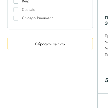
Berg
Ceccato
П
Chicago Pneumatic
2
Comaro
Comprag
П
М
CrossAir
Сбросить фильтр
М
Dali
П
DAS
Doosan
Ekomak
ET-Compressors
Fiac
Fini