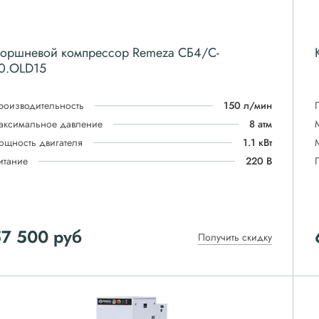
оршневой компрессор Remeza СБ4/C-
0.OLD15
роизводительность
150 л/мин
аксимальное давление
8 атм
ощность двигателя
1.1 кВт
итание
220 В
57 500
руб
Получить скидку