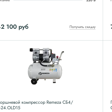
итание
220 В
42 100
руб
Получить скидку
оршневой компрессор Remeza СБ4/
-24.OLD15