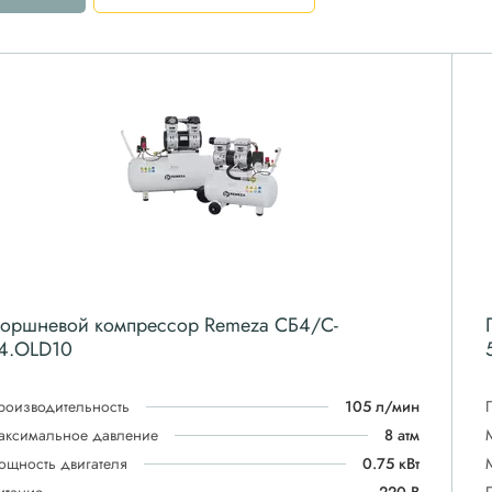
оршневой компрессор Remeza СБ4/C-
4.OLD10
роизводительность
105 л/мин
аксимальное давление
8 атм
ощность двигателя
0.75 кВт