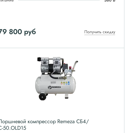
Питание
380 В
79 800
руб
Получить скидку
Поршневой компрессор Remeza СБ4/
С-50.OLD15