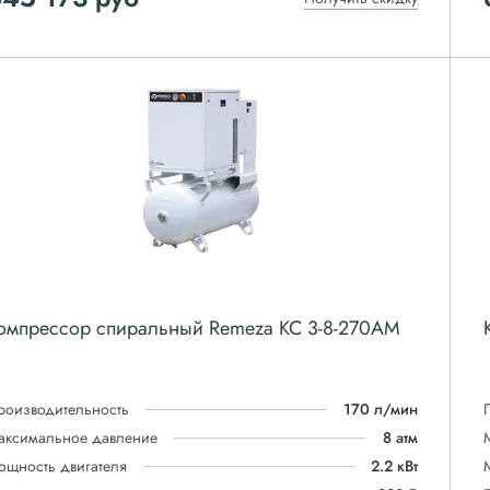
омпрессор спиральный Remeza КС 3-8-270АМ
роизводительность
170 л/мин
аксимальное давление
8 атм
ощность двигателя
2.2 кВт