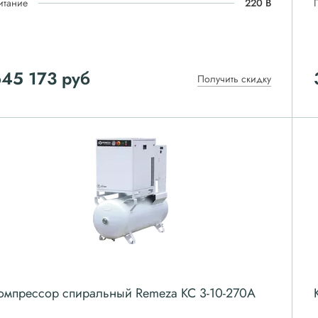
итание
220 В
645 173
руб
Получить скидку
омпрессор спиральный Remeza КС 3-10-270А