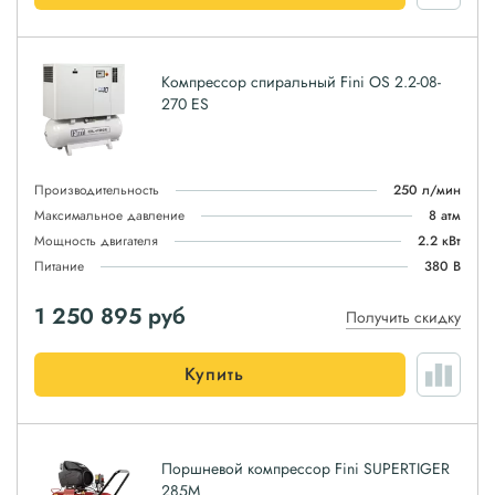
Компрессор спиральный Fini OS 2.2-08-
270 ES
Производительность
250 л/мин
Максимальное давление
8 атм
Мощность двигателя
2.2 кВт
Питание
380 В
1 250 895
руб
Получить скидку
Купить
Поршневой компрессор Fini SUPERTIGER
285M