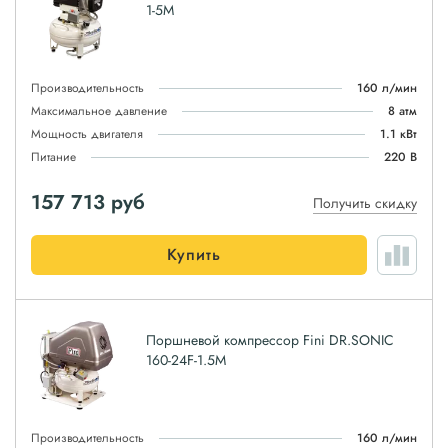
1-5M
Производительность
160 л/мин
Максимальное давление
8 атм
Мощность двигателя
1.1 кВт
Питание
220 В
157 713
руб
Получить скидку
Купить
Поршневой компрессор Fini DR.SONIC
160-24F-1.5M
Производительность
160 л/мин