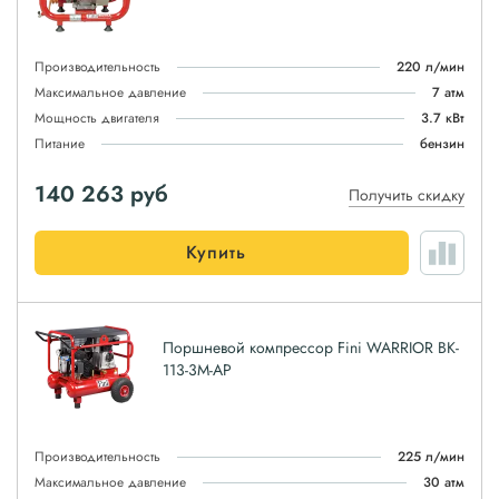
Производительность
220 л/мин
Максимальное давление
7 атм
Мощность двигателя
3.7 кВт
Питание
бензин
140 263
руб
Получить скидку
Купить
Поршневой компрессор Fini WARRIOR BK-
113-3M-AP
Производительность
225 л/мин
Максимальное давление
30 атм