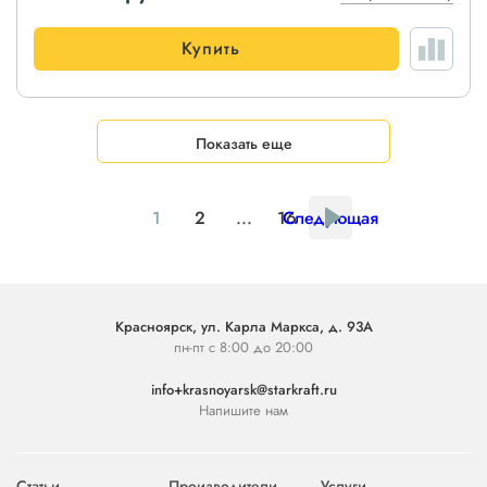
Купить
Показать еще
1
2
...
16
Следующая
Красноярск, ул. Карла Маркса, д. 93А
пн-пт с 8:00 до 20:00
info+krasnoyarsk@starkraft.ru
Напишите нам
Статьи
Производители
Услуги