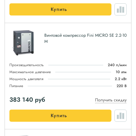
Купить
Винтовой компрессор Fini MICRO SE 2.2-10
M
Производительность
240 л/мин
Максимальное давление
10 атм
Мощность двигателя
2.2 кВт
Питание
220 В
383 140
руб
Получить скидку
Купить