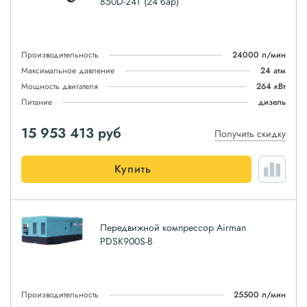
850D-24T (24 бар)
Производительность
24000 л/мин
Максимальное давление
24 атм
Мощность двигателя
264 кВт
Питание
дизель
15 953 413
руб
Получить скидку
Купить
Передвижной компрессор Airman
PDSK900S-B
Производительность
25500 л/мин