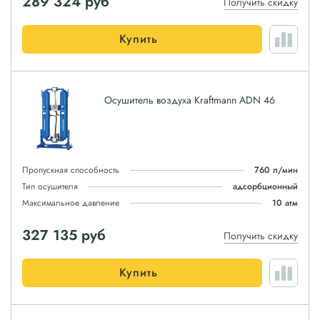
289 324
руб
Получить скидку
Купить
Осушитель воздуха Kraftmann ADN 46
Пропускная способность
760 л/мин
Тип осушителя
адсорбционный
Максимальное давление
10 атм
327 135
руб
Получить скидку
Купить