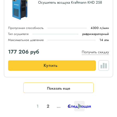
Осушитель воздуха Kraftmann KHD 258
Пропускная способность
4300 л/мин
Тип осушителя
рефрижераторный
Максимальное давление
14 атм
177 206
руб
Получить скидку
Купить
Показать еще
1
2
...
6
Следующая