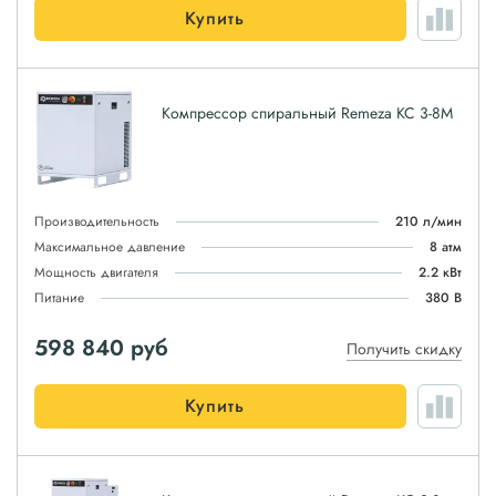
Купить
Компрессор спиральный Remeza КС 3-8М
Производительность
210 л/мин
Максимальное давление
8 атм
Мощность двигателя
2.2 кВт
Питание
380 В
598 840
руб
Получить скидку
Купить