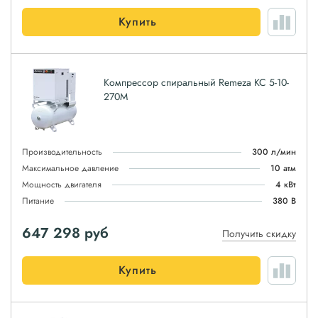
Купить
Компрессор спиральный Remeza КС 5-10-
270М
Производительность
300 л/мин
Максимальное давление
10 атм
Мощность двигателя
4 кВт
Питание
380 В
647 298
руб
Получить скидку
Купить