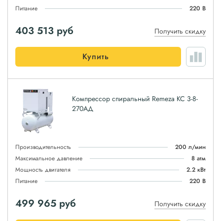
Питание
220 В
403 513
руб
Получить скидку
Купить
Компрессор спиральный Remeza КС 3-8-
270АД
Производительность
200 л/мин
Максимальное давление
8 атм
Мощность двигателя
2.2 кВт
Питание
220 В
499 965
руб
Получить скидку