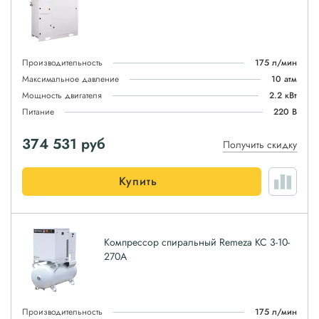
Производительность
175 л/мин
Максимальное давление
10 атм
Мощность двигателя
2.2 кВт
Питание
220 В
374 531
руб
Получить скидку
Купить
Компрессор спиральный Remeza КС 3-10-
270А
Производительность
175 л/мин