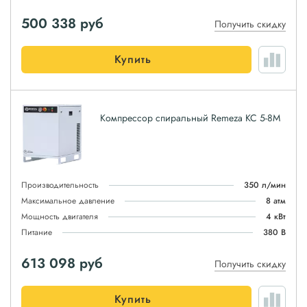
500 338
руб
Получить скидку
Купить
Компрессор спиральный Remeza КС 5-8М
Производительность
350 л/мин
Максимальное давление
8 атм
Мощность двигателя
4 кВт
Питание
380 В
613 098
руб
Получить скидку
Купить