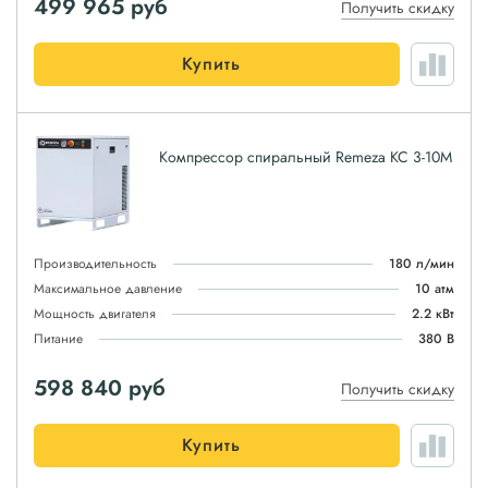
499 965
руб
Получить скидку
Купить
Компрессор спиральный Remeza КС 3-10М
Производительность
180 л/мин
Максимальное давление
10 атм
Мощность двигателя
2.2 кВт
Питание
380 В
598 840
руб
Получить скидку
Купить