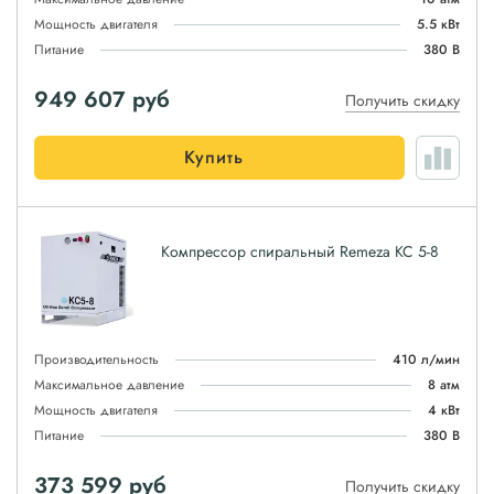
Мощность двигателя
5.5 кВт
Питание
380 В
949 607
руб
Получить скидку
Купить
Компрессор спиральный Remeza КС 5-8
Производительность
410 л/мин
Максимальное давление
8 атм
Мощность двигателя
4 кВт
Питание
380 В
373 599
руб
Получить скидку