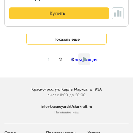
Купить
Показать еще
1
2
3
Следующая
Красноярск, ул. Карла Маркса, д. 93А
пн-пт с 8:00 до 20:00
info+krasnoyarsk@starkraft.ru
Напишите нам
Статьи
Производители
Услуги