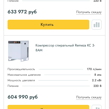
Питание
220 В
633 972
руб
Получить скидку
Купить
Компрессор спиральный Remeza КС 3-
8АМ
Производительность
170 л/мин
Максимальное давление
8 атм
Мощность двигателя
2.2 кВт
Питание
220 В
604 990
руб
Получить скидку