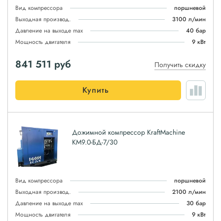
Вид компрессора
поршневой
Выходная производ.
3100 л/мин
Давление на выходе max
40 бар
Мощность двигателя
9 кВт
841 511
руб
Получить скидку
Купить
Дожимной компрессор KraftMachine
КМ9.0-БД-7/30
Вид компрессора
поршневой
Выходная производ.
2100 л/мин
Давление на выходе max
30 бар
Мощность двигателя
9 кВт