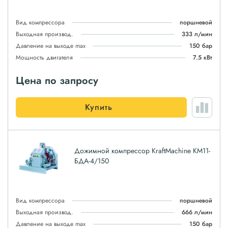
Вид компрессора
поршневой
Выходная производ.
333 л/мин
Давление на выходе max
150 бар
Мощность двигателя
7.5 кВт
Цена по запросу
Купить
Дожимной компрессор KraftMachine КМ11-
БДА-4/150
Вид компрессора
поршневой
Выходная производ.
666 л/мин
Давление на выходе max
150 бар