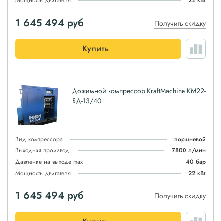
Мощность двигателя
22 кВт
1 645 494
руб
Получить скидку
Купить
Дожимной компрессор KraftMachine КМ22-
БД-13/40
Вид компрессора
поршневой
Выходная производ.
7800 л/мин
Давление на выходе max
40 бар
Мощность двигателя
22 кВт
1 645 494
руб
Получить скидку