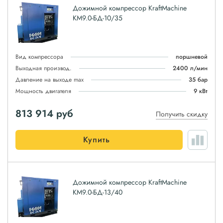
Дожимной компрессор KraftMachine
КМ9.0-БД-10/35
Вид компрессора
поршневой
Выходная производ.
2400 л/мин
Давление на выходе max
35 бар
Мощность двигателя
9 кВт
813 914
руб
Получить скидку
Купить
Дожимной компрессор KraftMachine
КМ9.0-БД-13/40