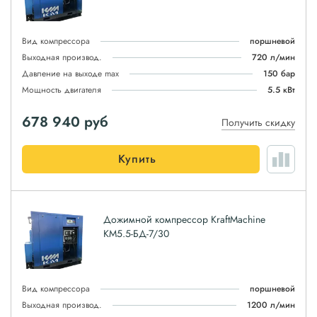
Вид компрессора
поршневой
Выходная производ.
720 л/мин
Давление на выходе max
150 бар
Мощность двигателя
5.5 кВт
678 940
руб
Получить скидку
Купить
Дожимной компрессор KraftMachine
КМ5.5-БД-7/30
Вид компрессора
поршневой
Выходная производ.
1200 л/мин