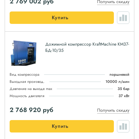
2 769 002
руб
Получить скидку
Купить
Дожимной компрессор KraftMachine КМ37-
БД-10/35
Вид компрессора
поршневой
Выходная производ.
10000 л/мин
Давление на выходе max
35 бар
Мощность двигателя
37 кВт
2 768 920
руб
Получить скидку
Купить