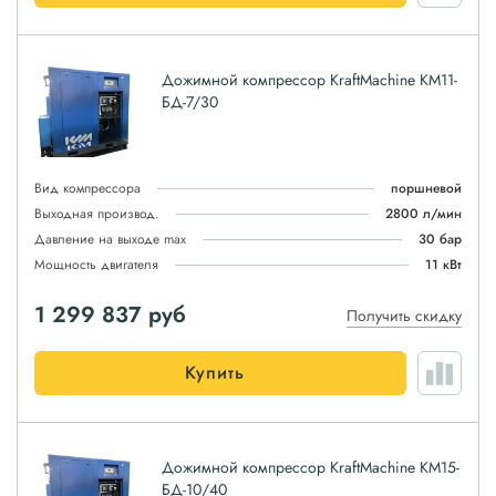
Дожимной компрессор KraftMachine КМ11-
БД-7/30
Вид компрессора
поршневой
Выходная производ.
2800 л/мин
Давление на выходе max
30 бар
Мощность двигателя
11 кВт
1 299 837
руб
Получить скидку
Купить
Дожимной компрессор KraftMachine КМ15-
БД-10/40