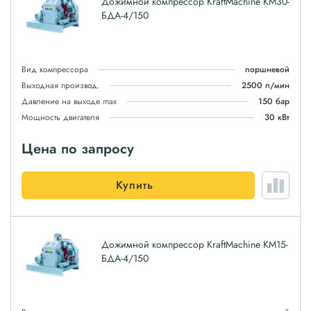
Дожимной компрессор KraftMachine КМ30-
БДА-4/150
Вид компрессора
поршневой
Выходная производ.
2500 л/мин
Давление на выходе max
150 бар
Мощность двигателя
30 кВт
Цена по запросу
Купить
Дожимной компрессор KraftMachine КМ15-
БДА-4/150