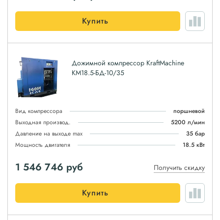
Купить
Дожимной компрессор KraftMachine
КМ18.5-БД-10/35
Вид компрессора
поршневой
Выходная производ.
5200 л/мин
Давление на выходе max
35 бар
Мощность двигателя
18.5 кВт
1 546 746
руб
Получить скидку
Купить