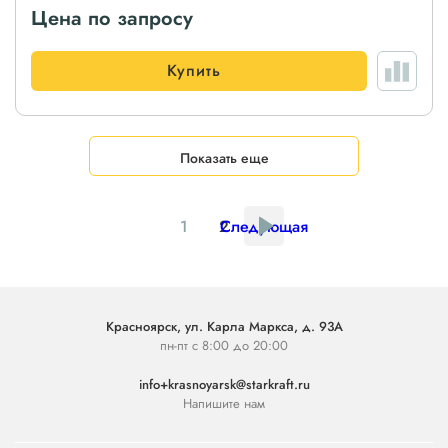
Цена по запросу
Купить
Показать еще
1
2
Следующая
Красноярск, ул. Карла Маркса, д. 93А
пн-пт с 8:00 до 20:00
info+krasnoyarsk@starkraft.ru
Напишите нам