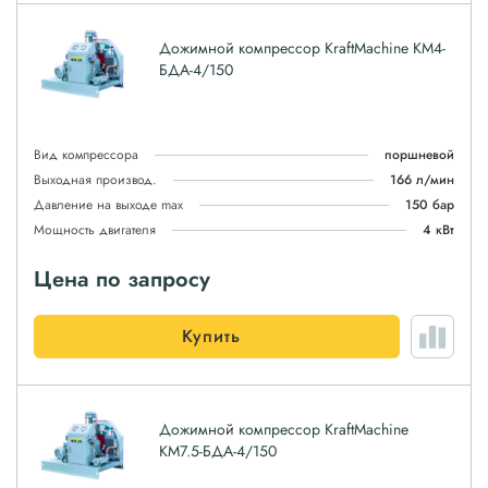
Дожимной компрессор KraftMachine КМ4-
БДА-4/150
Вид компрессора
поршневой
Выходная производ.
166 л/мин
Давление на выходе max
150 бар
Мощность двигателя
4 кВт
Цена по запросу
Купить
Дожимной компрессор KraftMachine
КМ7.5-БДА-4/150