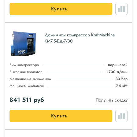
Купить
Дожимной компрессор KraftMachine
КМ7.5-БД-7/30
Вид компрессора
поршневой
Выходная производ.
1700 л/мин
Давление на выходе max
30 бар
Мощность двигателя
7.5 кВт
841 511
руб
Получить скидку
Купить