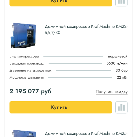
Купить
Дожимной компрессор KraftMachine КМ22-
БД-7/30
Вид компрессора
поршневой
Выходная производ.
5600 л/мин
Давление на выходе max
30 бар
Мощность двигателя
22 кВт
2 195 077
руб
Получить скидку
Купить
Дожимной компрессор KraftMachine КМ25-