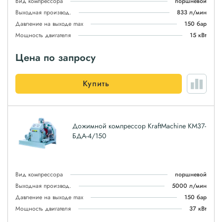
Вид компрессора
поршневой
Выходная производ.
833 л/мин
Давление на выходе max
150 бар
Мощность двигателя
15 кВт
Цена по запросу
Купить
Дожимной компрессор KraftMachine КМ37-
БДА-4/150
Вид компрессора
поршневой
Выходная производ.
5000 л/мин
Давление на выходе max
150 бар
Мощность двигателя
37 кВт