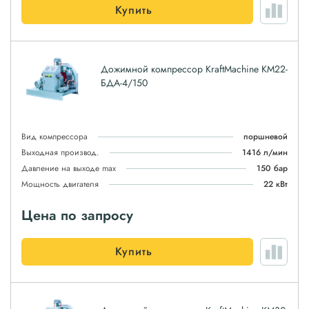
Купить
Дожимной компрессор KraftMachine КМ22-
БДА-4/150
Вид компрессора
поршневой
Выходная производ.
1416 л/мин
Давление на выходе max
150 бар
Мощность двигателя
22 кВт
Цена по запросу
Купить