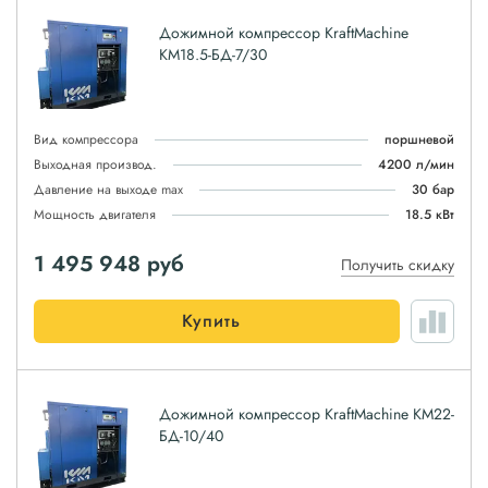
Дожимной компрессор KraftMachine
КМ18.5-БД-7/30
Вид компрессора
поршневой
Выходная производ.
4200 л/мин
Давление на выходе max
30 бар
Мощность двигателя
18.5 кВт
1 495 948
руб
Получить скидку
Купить
Дожимной компрессор KraftMachine КМ22-
БД-10/40