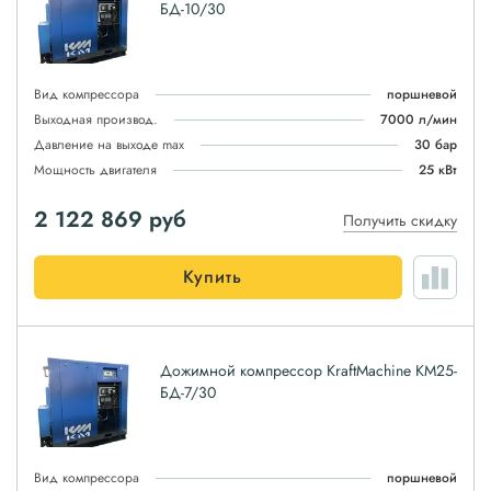
БД-10/30
Вид компрессора
поршневой
Выходная производ.
7000 л/мин
Давление на выходе max
30 бар
Мощность двигателя
25 кВт
2 122 869
руб
Получить скидку
Купить
Дожимной компрессор KraftMachine КМ25-
БД-7/30
Вид компрессора
поршневой