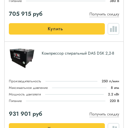
Питание
380 В
705 915
руб
Получить скидку
Купить
Компрессор спиральный DAS DSK 2,2-8
Производительность
250 л/мин
Максимальное давление
8 атм
Мощность двигателя
2.2 кВт
Питание
220 В
931 901
руб
Получить скидку