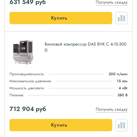
631 549
руб
Получить скидку
Купить
Винтовой компрессор DAS BVK C 4-15-300
D
Производительность
300 л/мин
Максимальное давление
15 атм
Мощность двигателя
4 кВт
Питание
380 В
712 904
руб
Получить скидку
Купить