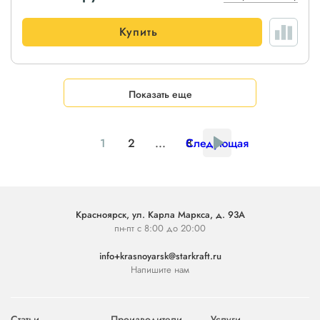
Купить
Показать еще
1
2
...
8
Следующая
Красноярск, ул. Карла Маркса, д. 93А
пн-пт с 8:00 до 20:00
info+krasnoyarsk@starkraft.ru
Напишите нам
Статьи
Производители
Услуги