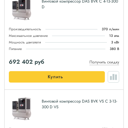
Винтовой компрессор DAS BVK C 4-13-300
D
Производительность
370 л/мин
Максимальное давление
13 атм
Мощность двигателя
3 кВт
Питание
380 В
692 402
руб
Получить скидку
Купить
Винтовой компрессор DAS BVK VS C 3-13-
300 D VS