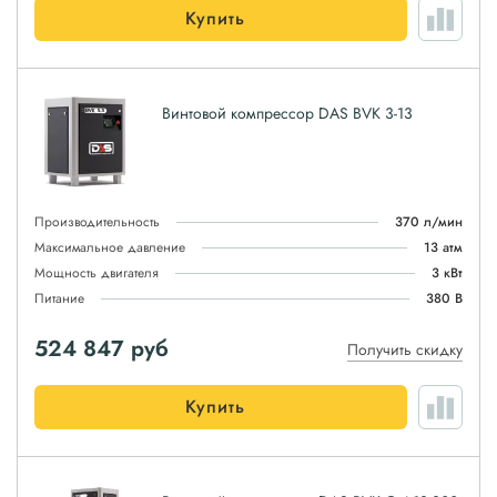
Купить
Винтовой компрессор DAS BVK 3-13
Производительность
370 л/мин
Максимальное давление
13 атм
Мощность двигателя
3 кВт
Питание
380 В
524 847
руб
Получить скидку
Купить