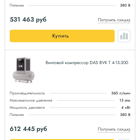
Питание
380 В
531 463
руб
Получить скидку
Купить
Винтовой компрессор DAS BVK T 4-13-300
Производительность
360 л/мин
Максимальное давление
13 атм
Мощность двигателя
4 кВт
Питание
380 В
612 445
руб
Получить скидку