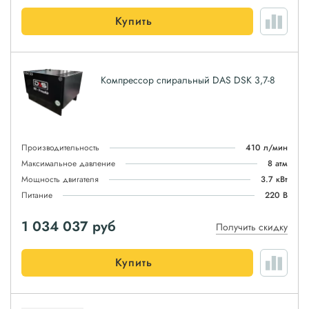
Купить
Компрессор спиральный DAS DSK 3,7-8
Производительность
410 л/мин
Максимальное давление
8 атм
Мощность двигателя
3.7 кВт
Питание
220 В
1 034 037
руб
Получить скидку
Купить