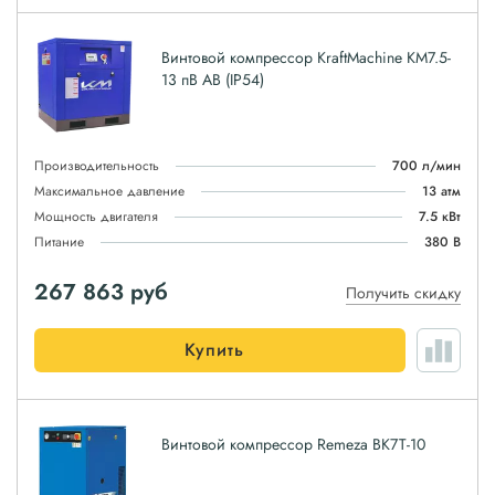
Винтовой компрессор KraftMachine KM7.5-
13 пВ AB (IP54)
Производительность
700 л/мин
Максимальное давление
13 атм
Мощность двигателя
7.5 кВт
Питание
380 В
267 863
руб
Получить скидку
Купить
Винтовой компрессор Remeza ВК7Т-10