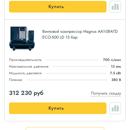
Купить
Винтовой компрессор Magnus АА1-08АTD
ЕСО-500 LD 13 бар
Производительность
700 л/мин
Максимальное давление
13 атм
Мощность двигателя
7.5 кВт
Питание
380 В
312 230
руб
Получить скидку
Купить