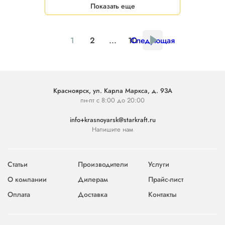
Показать еще
1
2
...
10
Следующая
Красноярск, ул. Карла Маркса, д. 93А
пн-пт с 8:00 до 20:00
info+krasnoyarsk@starkraft.ru
Напишите нам
Статьи
Производители
Услуги
О компании
Дилерам
Прайс-лист
Оплата
Доставка
Контакты