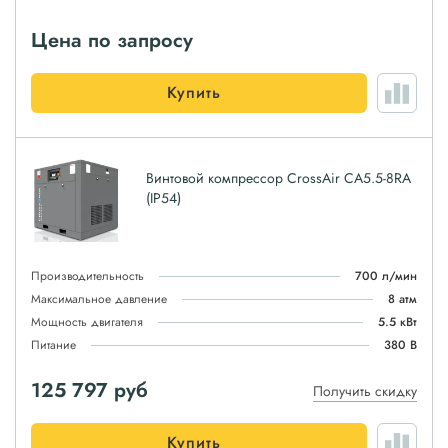
Цена по запросу
Купить
Винтовой компрессор CrossAir CA5.5-8RA
(IP54)
Производительность
700 л/мин
Максимальное давление
8 атм
Мощность двигателя
5.5 кВт
Питание
380 В
125 797
руб
Получить скидку
Купить