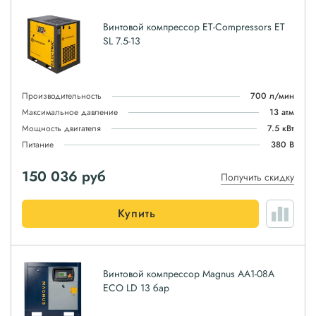
Винтовой компрессор ET-Compressors ET
SL 7.5-13
Производительность
700 л/мин
Максимальное давление
13 атм
Мощность двигателя
7.5 кВт
Питание
380 В
150 036
руб
Получить скидку
Купить
Винтовой компрессор Magnus АА1-08А
ЕСО LD 13 бар