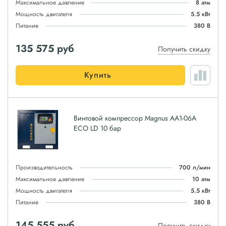
Максимальное давление
8 атм
Мощность двигателя
5.5 кВт
Питание
380 В
135 575
руб
Получить скидку
Купить
Винтовой компрессор Magnus АА1-06А
ЕСО LD 10 бар
Производительность
700 л/мин
Максимальное давление
10 атм
Мощность двигателя
5.5 кВт
Питание
380 В
145 555
руб
Получить скидку