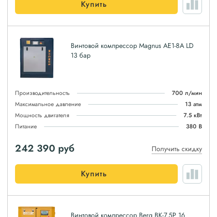
Купить
Винтовой компрессор Magnus АЕ1-8A LD
13 бар
Производительность
700 л/мин
Максимальное давление
13 атм
Мощность двигателя
7.5 кВт
Питание
380 В
242 390
руб
Получить скидку
Купить
Винтовой компрессор Berg ВК-7.5Р 16