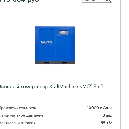
Винтовой компрессор KraftMachine KM55-8 пВ
Производительность
10000 л/мин
Максимальное давление
8 атм
Мощность двигателя
55 кВт