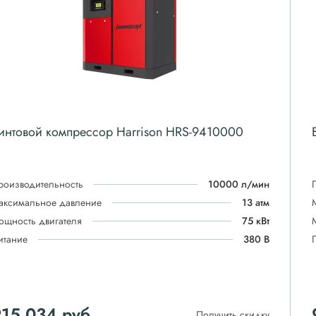
интовой компрессор Harrison HRS-9410000
роизводительность
10000 л/мин
аксимальное давление
13 атм
ощность двигателя
75 кВт
итание
380 В
915 034
руб
Получить скидку