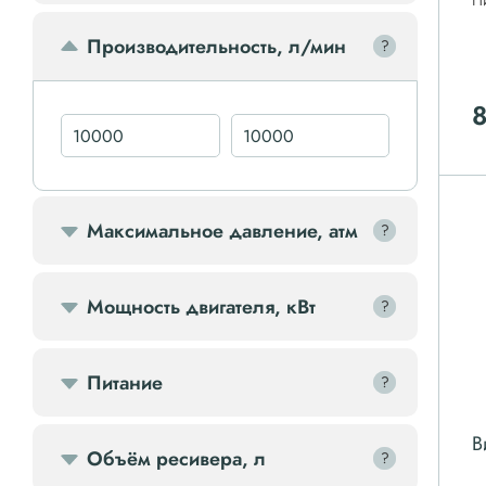
П
Передвижной компрессор
Производительность, л/мин
?
?
Компрессорное оборудование
Компрессоры доп.
Осветительные мачты
Максимальное давление, атм
?
?
Осушители
Мощность двигателя, кВт
?
?
Ресиверы
Питание
?
?
Фильтры
В
Объём ресивера, л
?
?