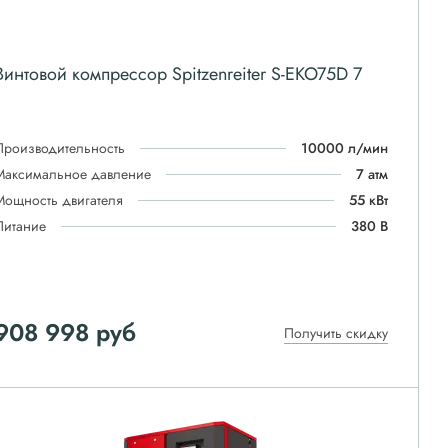
Винтовой компрессор Spitzenreiter S-EKO75D 7
Производительность
10000 л/мин
Максимальное давление
7 атм
Мощность двигателя
55 кВт
Питание
380 В
908 998
руб
Получить скидку