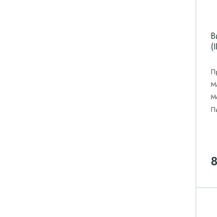
В
(
П
М
М
П