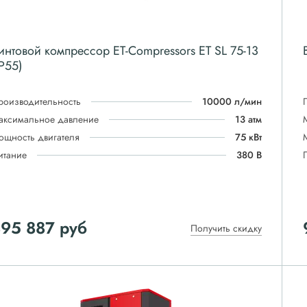
интовой компрессор ET-Compressors ET SL 75-13
IP55)
роизводительность
10000 л/мин
аксимальное давление
13 атм
ощность двигателя
75 кВт
итание
380 В
895 887
руб
Получить скидку