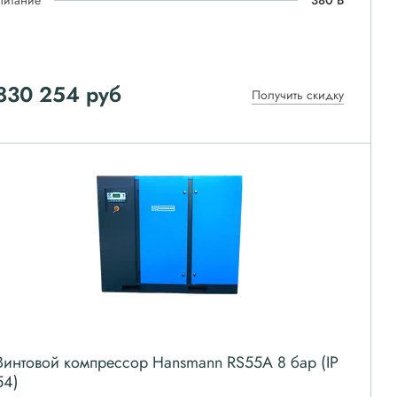
Питание
380 В
830 254
руб
Получить скидку
Винтовой компрессор Hansmann RS55A 8 бар (IP
54)