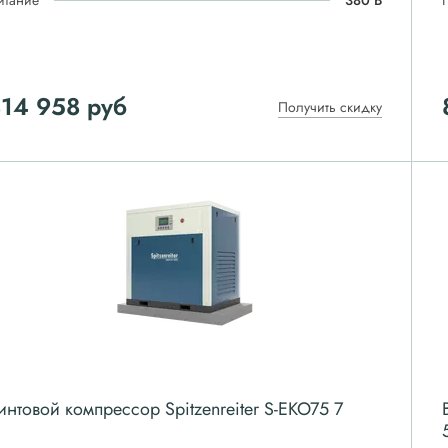
итание
380 В
814 958
руб
Получить скидку
интовой компрессор Spitzenreiter S-EKO75 7