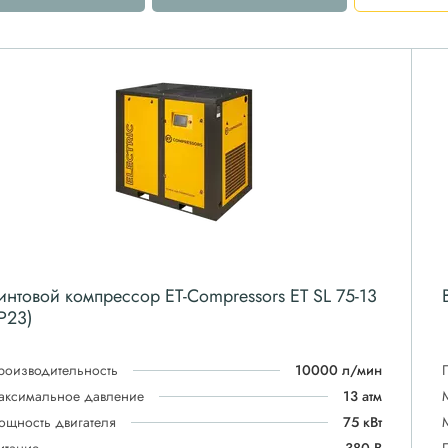
интовой компрессор ET-Compressors ET SL 75-13
IP23)
роизводительность
10000 л/мин
аксимальное давление
13 атм
ощность двигателя
75 кВт