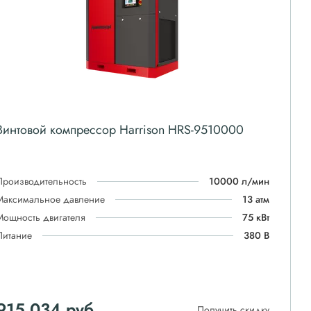
Винтовой компрессор Harrison HRS-9510000
Производительность
10000 л/мин
Максимальное давление
13 атм
Мощность двигателя
75 кВт
Питание
380 В
915 034
руб
Получить скидку