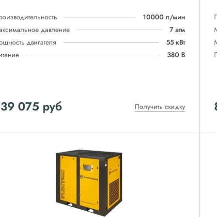
роизводительность
10000 л/мин
аксимальное давление
7 атм
ощность двигателя
55 кВт
итание
380 В
839 075
руб
Получить скидку