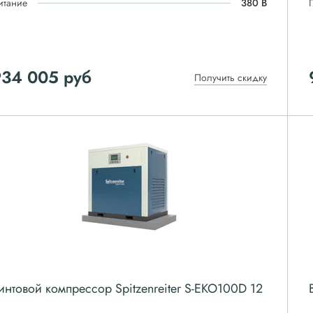
итание
380 В
934 005
руб
Получить скидку
интовой компрессор Spitzenreiter S-EKO100D 12