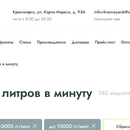
Красноярск, ул. Карла Маркса, д. 93А
info+krasnoyarsk@st
пн-пт с 8:00 до 20:00
Напишите нам
роекты
Статьи
Производители
Дилерам
Прайс-лист
Опла
 в минуту
литров в минуту
140 модел
 10000 л/мин
до 10000 л/мин
Сброси