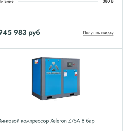
Питание
380 В
945 983
руб
Получить скидку
Винтовой компрессор Xeleron Z75A 8 бар