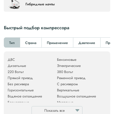
Гибридные мачты
Быстрый подбор компрессора
Тип
Страна
Применение
Давление
Прои
ДВС
Бензиновые
Дизельные
Электрические
220 Вольт
380 Вольт
Прямой привод
Ременной привод
Без ресивера
С ресивером
Горизонтальные
Вертикальные
Водяное охлаждение
Воздушное охлаждение
Безмасляные
Масляные
Автономные
Стационарные
Показать все