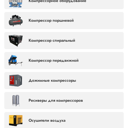
Не важно
Компрессорное оборудование
Цена, руб.
Компрессор поршневой
Производитель
Компрессор спиральный
Выбрать всё
Все производители
Компрессор передвижной
Abac
Atmos
Ceccato
Chicago Pneumatic
Дожимные компрессоры
Comaro
Comprag
Dali
Ekomak
Ресиверы для компрессоров
Hansmann
Kraftmann
Mark
Remeza
Renner
Zammer
Осушители воздуха