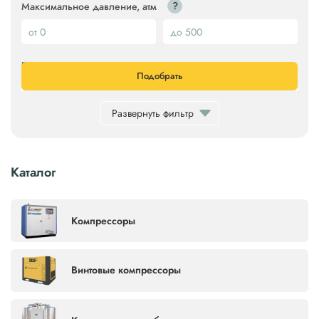
?
Максимальное давление, атм
?
Мощность двигателя, кВт
Подобрать
Развернуть фильтр
?
Питание
Не важно
Каталог
?
Объём ресивера, л
Компрессоры
?
Частотный преобразователь
Не важно
Винтовые компрессоры
?
Безмасляный