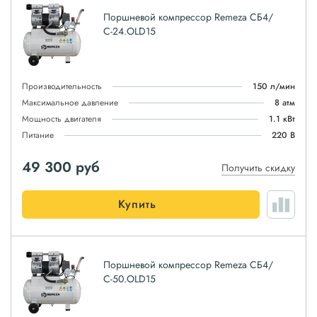
Поршневой компрессор Remeza СБ4/
С-24.OLD15
Производительность
150 л/мин
Максимальное давление
8 атм
Мощность двигателя
1.1 кВт
Питание
220 В
49 300
руб
Получить скидку
Купить
Поршневой компрессор Remeza СБ4/
С-50.OLD15