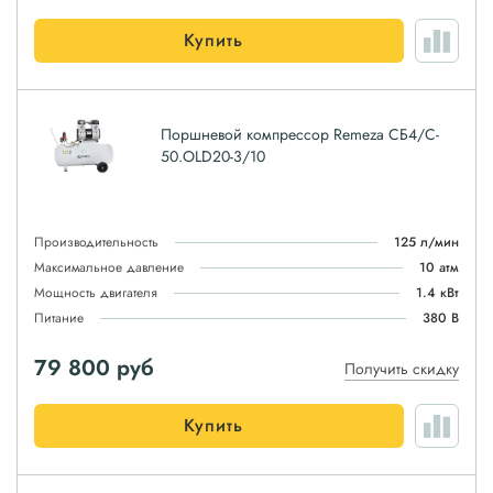
Купить
Поршневой компрессор Remeza СБ4/C-
50.OLD20-3/10
Производительность
125 л/мин
Максимальное давление
10 атм
Мощность двигателя
1.4 кВт
Питание
380 В
79 800
руб
Получить скидку
Купить