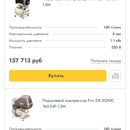
1-5M
Производительность
160 л/мин
Максимальное давление
8 атм
Мощность двигателя
1.1 кВт
Питание
220 В
157 713
руб
Получить скидку
Купить
Поршневой компрессор Fini DR.SONIC
160-24F-1.5M
Производительность
160 л/мин