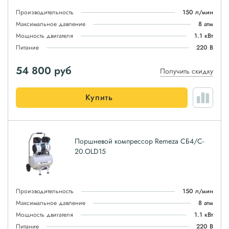
Производительность
150 л/мин
Максимальное давление
8 атм
Мощность двигателя
1.1 кВт
Питание
220 В
54 800
руб
Получить скидку
Купить
Поршневой компрессор Remeza СБ4/C-
20.OLD15
Производительность
150 л/мин
Максимальное давление
8 атм
Мощность двигателя
1.1 кВт
Питание
220 В