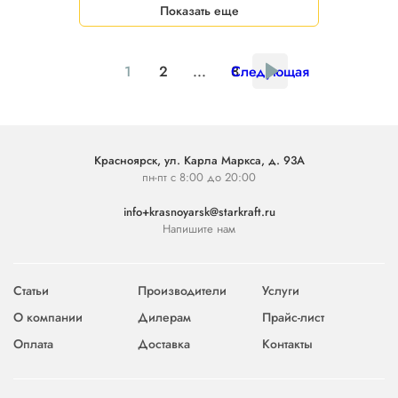
Показать еще
1
2
...
8
Следующая
Красноярск, ул. Карла Маркса, д. 93А
пн-пт с 8:00 до 20:00
info+krasnoyarsk@starkraft.ru
Напишите нам
Статьи
Производители
Услуги
О компании
Дилерам
Прайс-лист
Оплата
Доставка
Контакты