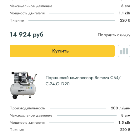
Максимальное давление
8 атм
Мощность двигателя
1.1 кВт
Питание
220 В
14 924
руб
Получить скидку
Купить
Поршневой компрессор Remeza СБ4/
С-24.OLD20
Производительность
200 л/мин
Максимальное давление
8 атм
Мощность двигателя
1.5 кВт
Питание
220 В