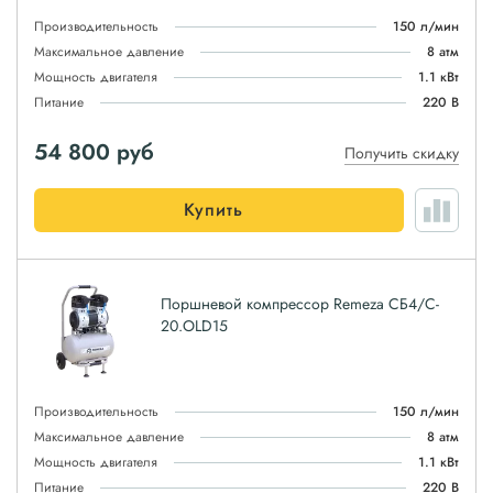
Производительность
150 л/мин
Максимальное давление
8 атм
Мощность двигателя
1.1 кВт
Питание
220 В
54 800
руб
Получить скидку
Купить
Поршневой компрессор Remeza СБ4/C-
20.OLD15
Производительность
150 л/мин
Максимальное давление
8 атм
Мощность двигателя
1.1 кВт
Питание
220 В