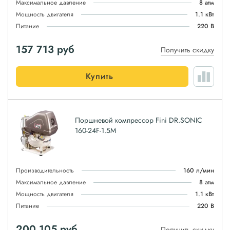
Максимальное давление
8 атм
Мощность двигателя
1.1 кВт
Питание
220 В
157 713
руб
Получить скидку
Купить
Поршневой компрессор Fini DR.SONIC
160-24F-1.5M
Производительность
160 л/мин
Максимальное давление
8 атм
Мощность двигателя
1.1 кВт
Питание
220 В
200 105
руб
Получить скидку