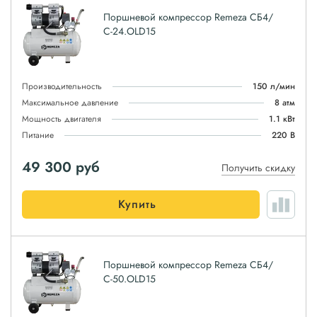
Поршневой компрессор Remeza СБ4/
С-24.OLD15
Производительность
150 л/мин
Максимальное давление
8 атм
Мощность двигателя
1.1 кВт
Питание
220 В
49 300
руб
Получить скидку
Купить
Поршневой компрессор Remeza СБ4/
С-50.OLD15