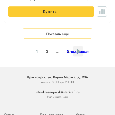
Купить
Показать еще
1
2
...
6
Следующая
Красноярск, ул. Карла Маркса, д. 93А
пн-пт с 8:00 до 20:00
info+krasnoyarsk@starkraft.ru
Напишите нам
Статьи
Производители
Услуги