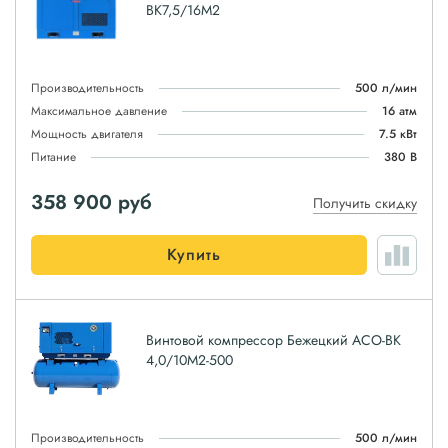
ВК7,5/16М2
Производительность
500 л/мин
Максимальное давление
16 атм
Мощность двигателя
7.5 кВт
Питание
380 В
358 900
руб
Получить скидку
Купить
Винтовой компрессор Бежецкий АСО-ВК
4,0/10М2-500
Производительность
500 л/мин