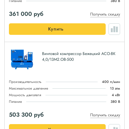
Питание
380 В
361 000
руб
Получить скидку
Купить
Винтовой компрессор Бежецкий АСО-ВК
4,0/13М2.ОВ-500
Производительность
400 л/мин
Максимальное давление
13 атм
Мощность двигателя
4 кВт
Питание
380 В
503 300
руб
Получить скидку