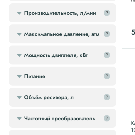
П
Передвижной компрессор
Производительность, л/мин
?
?
Компрессорное оборудование
Максимальное давление, атм
?
?
Компрессоры доп.
Мощность двигателя, кВт
?
?
Осветительные мачты
Питание
?
?
Осушители
Ресиверы
Объём ресивера, л
?
?
Фильтры
Частотный преобразователь
?
?
К
1