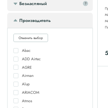
Безмасляный
?
?
П
М
Производитель
М
П
Отменить выбор
Abac
ADD Airtec
AGRE
Airman
Alup
ARIACOM
Atmos