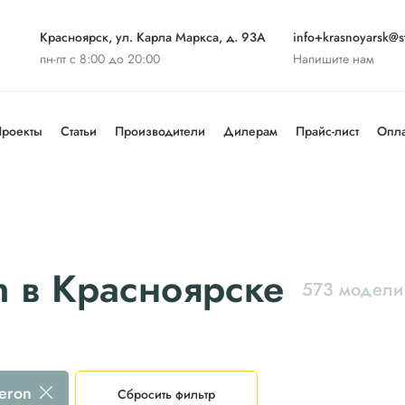
Красноярск, ул. Карла Маркса, д. 93А
info+krasnoyarsk@st
пн-пт с 8:00 до 20:00
Напишите нам
роекты
Статьи
Производители
Дилерам
Прайс-лист
Опла
n в Красноярске
573 модели
leron
Сбросить фильтр