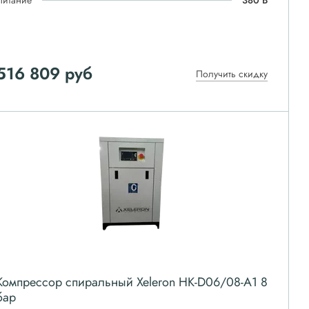
Питание
380 В
516 809
руб
Получить скидку
Компрессор спиральный Xeleron HK-D06/08-A1 8
бар