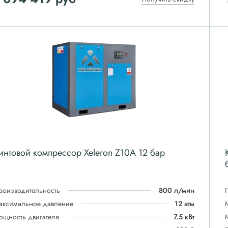
интовой компрессор Xeleron Z10A 12 бар
роизводительность
800 л/мин
аксимальное давление
12 атм
ощность двигателя
7.5 кВт