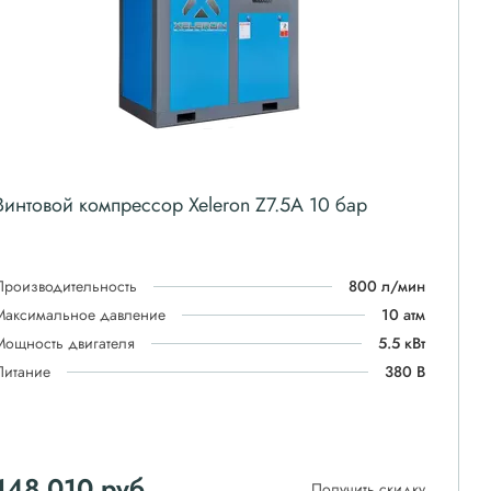
Винтовой компрессор Xeleron Z7.5A 10 бар
Производительность
800 л/мин
Максимальное давление
10 атм
Мощность двигателя
5.5 кВт
Питание
380 В
148 010
руб
Получить скидку