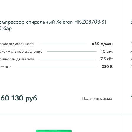
омпрессор спиральный Xeleron HK-Z08/08-S1
0 бар
роизводительность
660 л/мин
аксимальное давление
10 атм
ощность двигателя
7.5 кВт
итание
380 В
860 130
руб
Получить скидку