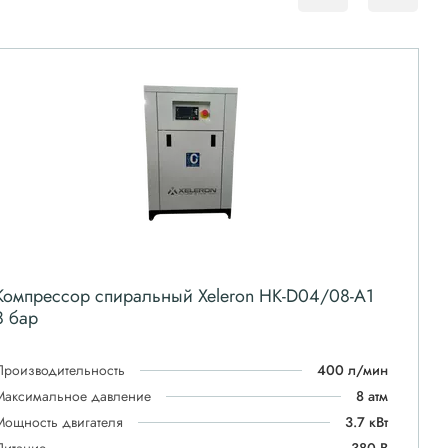
Компрессор спиральный Xeleron HK-D04/08-A1
8 бар
Производительность
400 л/мин
Максимальное давление
8 атм
Мощность двигателя
3.7 кВт