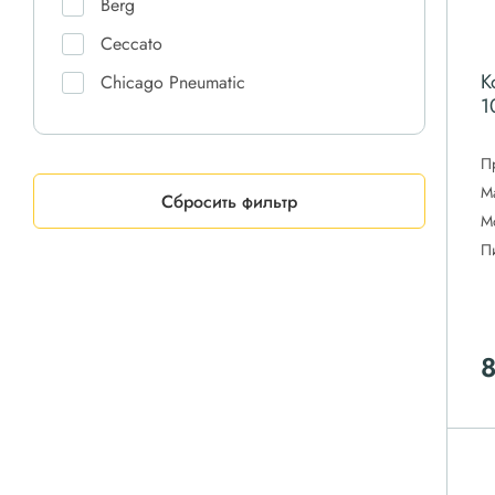
Berg
Ceccato
К
Chicago Pneumatic
1
Comaro
Comprag
П
М
CrossAir
Сбросить фильтр
М
Dali
П
DAS
Doosan
Ekomak
ET-Compressors
Fiac
Fini