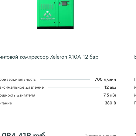
интовой компрессор Xeleron X10A 12 бар
роизводительность
700 л/мин
аксимальное давление
12 атм
ощность двигателя
7.5 кВт
итание
380 В
 094 419
руб
Получить скидку