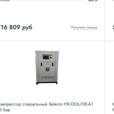
итание
380 В
516 809
руб
Получить скидку
омпрессор спиральный Xeleron HK-D06/08-A1
0 бар