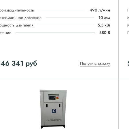
роизводительность
490 л/мин
аксимальное давление
10 атм
ощность двигателя
5.5 кВт
итание
380 В
546 341
руб
Получить скидку