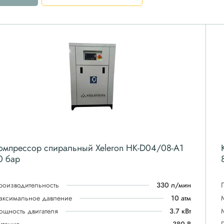
омпрессор спиральный Xeleron HK-D04/08-A1
0 бар
роизводительность
330 л/мин
аксимальное давление
10 атм
ощность двигателя
3.7 кВт