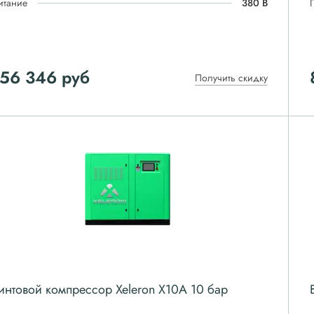
итание
380 В
156 346
руб
Получить скидку
интовой компрессор Xeleron X10A 10 бар