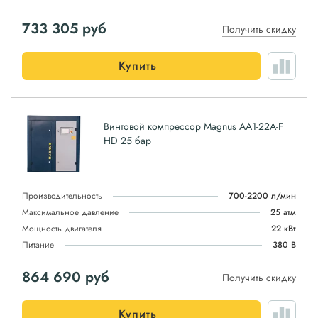
733 305
руб
Получить скидку
Купить
Винтовой компрессор Magnus АА1-22A-F
HD 25 бар
Производительность
700-2200 л/мин
Максимальное давление
25 атм
Мощность двигателя
22 кВт
Питание
380 В
864 690
руб
Получить скидку
Купить