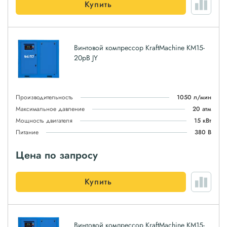
Купить
Винтовой компрессор KraftMachine KM15-
20рВ JY
Производительность
1050 л/мин
Максимальное давление
20 атм
Мощность двигателя
15 кВт
Питание
380 В
Цена по запросу
Купить
Винтовой компрессор KraftMachine KM15-