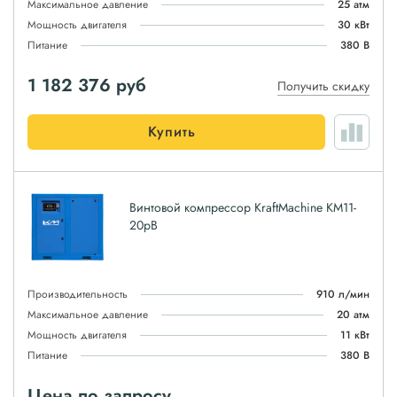
Максимальное давление
25 атм
Мощность двигателя
30 кВт
Питание
380 В
1 182 376
руб
Получить скидку
Купить
Винтовой компрессор KraftMachine KM11-
20рВ
Производительность
910 л/мин
Максимальное давление
20 атм
Мощность двигателя
11 кВт
Питание
380 В
Цена по запросу