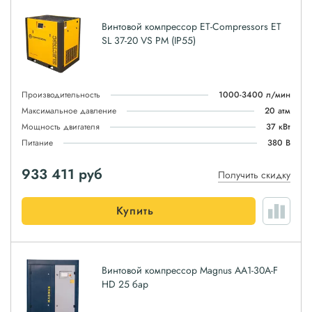
Винтовой компрессор ET-Compressors ET
SL 37-20 VS PM (IP55)
Производительность
1000-3400 л/мин
Максимальное давление
20 атм
Мощность двигателя
37 кВт
Питание
380 В
933 411
руб
Получить скидку
Купить
Винтовой компрессор Magnus АА1-30A-F
HD 25 бар