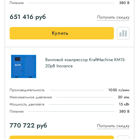
Питание
380 В
651 416
руб
Получить скидку
Купить
Винтовой компрессор KraftMachine KM15-
20рВ Inovance
Производительность
1050 л/мин
Максимальное давление
20 атм
Мощность двигателя
15 кВт
Питание
380 В
770 722
руб
Получить скидку