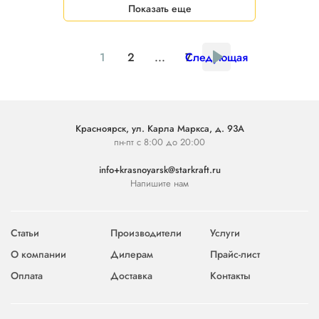
Показать еще
1
2
...
7
Следующая
Красноярск, ул. Карла Маркса, д. 93А
пн-пт с 8:00 до 20:00
info+krasnoyarsk@starkraft.ru
Напишите нам
Статьи
Производители
Услуги
О компании
Дилерам
Прайс-лист
Оплата
Доставка
Контакты