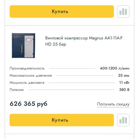
Купить
Винтовой компрессор Magnus АА1-11A-F
HD 25 бар
Производительность
400-1200 л/мин
Максимальное давление
25 атм
Мощность двигателя
11 кВт
Питание
380 В
626 365
руб
Получить скидку
Купить