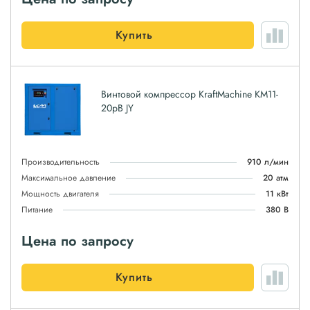
Купить
Винтовой компрессор KraftMachine KM11-
20рВ JY
Производительность
910 л/мин
Максимальное давление
20 атм
Мощность двигателя
11 кВт
Питание
380 В
Цена по запросу
Купить