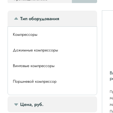
Тип оборудования
Компрессоры
Дожимные компрессоры
Винтовые компрессоры
В
р
Поршневой компрессор
П
Спиральные компрессоры
М
Цена, руб.
М
П
Передвижной компрессор