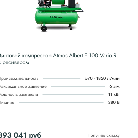
Винтовой компрессор Atmos Albert E 100 Vario-R
с ресивером
Производительность
570 - 1850 л/мин
Максимальное давление
6 атм
Мощность двигателя
11 кВт
Питание
380 В
893 041
руб
Получить скидку