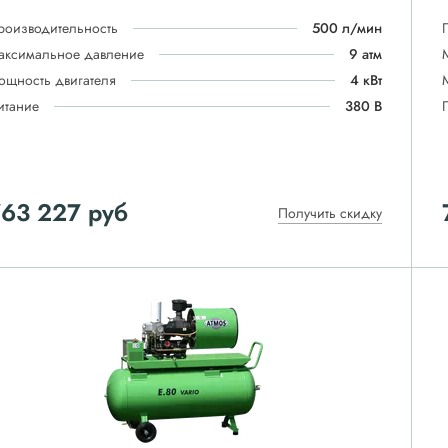
роизводительность
500 л/мин
аксимальное давление
9 атм
ощность двигателя
4 кВт
итание
380 В
763 227
руб
Получить скидку