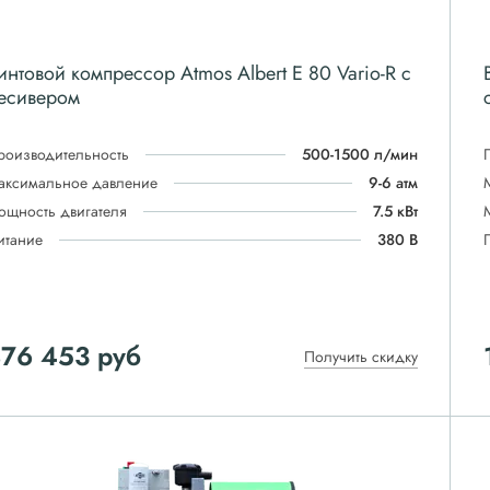
интовой компрессор Atmos Albert E 80 Vario-R с
есивером
роизводительность
500-1500 л/мин
аксимальное давление
9-6 атм
ощность двигателя
7.5 кВт
итание
380 В
876 453
руб
Получить скидку