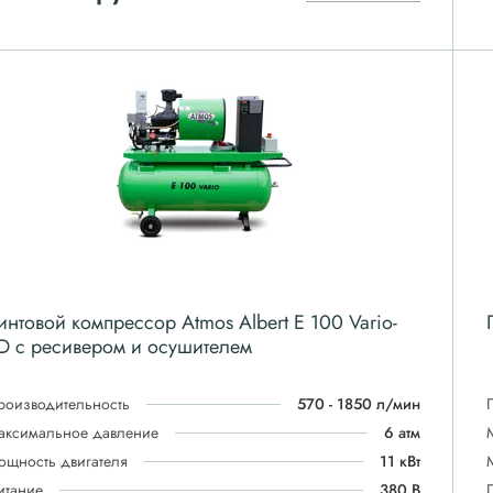
интовой компрессор Atmos Albert E 100 Vario-
D с ресивером и осушителем
роизводительность
570 - 1850 л/мин
аксимальное давление
6 атм
ощность двигателя
11 кВт
итание
380 В