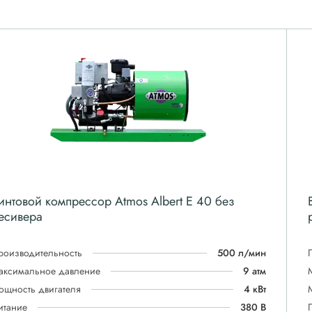
интовой компрессор Atmos Albert E 40 без
есивера
роизводительность
500 л/мин
аксимальное давление
9 атм
ощность двигателя
4 кВт
итание
380 В