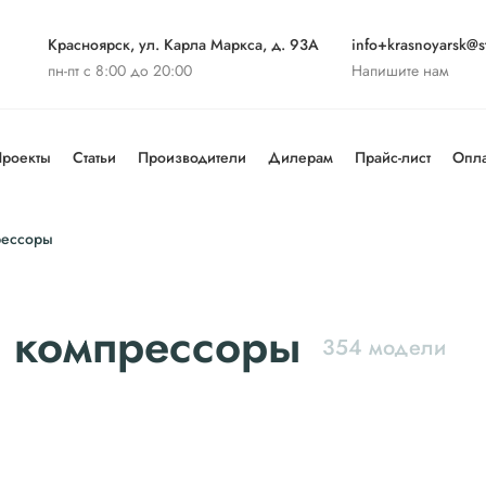
Красноярск, ул. Карла Маркса, д. 93А
info+krasnoyarsk@st
пн-пт с 8:00 до 20:00
Напишите нам
роекты
Статьи
Производители
Дилерам
Прайс-лист
Опла
рессоры
 компрессоры
354 модели