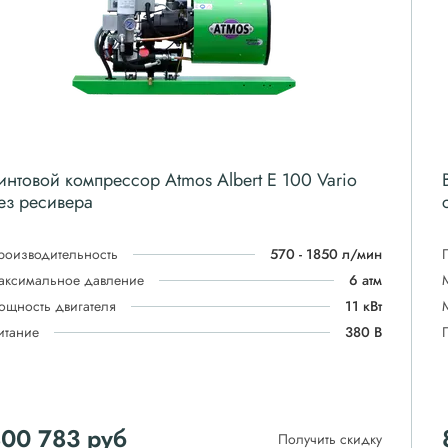
интовой компрессор Atmos Albert E 100 Vario
ез ресивера
роизводительность
570 - 1850 л/мин
аксимальное давление
6 атм
ощность двигателя
11 кВт
итание
380 В
800 783
руб
Получить скидку