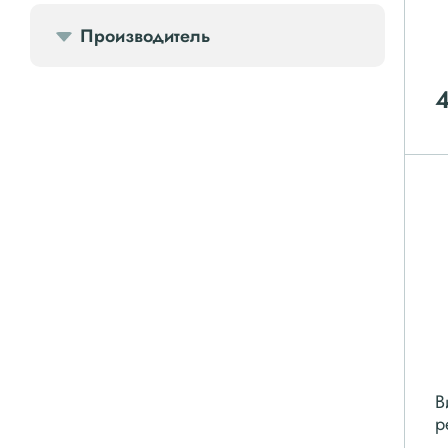
Производитель
Компрессорное оборудование
Компрессоры доп.
Осветительные мачты
Осушители
Ресиверы
Фильтры
В
р