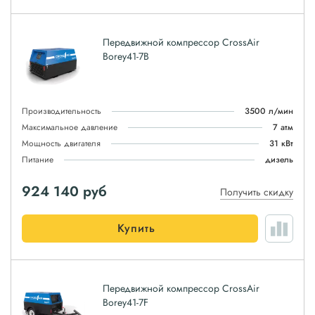
Передвижной компрессор CrossAir
Borey41-7B
Производительность
3500 л/мин
Максимальное давление
7 атм
Мощность двигателя
31 кВт
Питание
дизель
924 140
руб
Получить скидку
Купить
Передвижной компрессор CrossAir
Borey41-7F