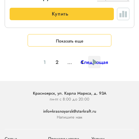
Купить
Показать еще
1
2
...
4
Следующая
Красноярск, ул. Карла Маркса, д. 93А
пн-пт с 8:00 до 20:00
info+krasnoyarsk@starkraft.ru
Напишите нам
Статьи
Производители
Услуги