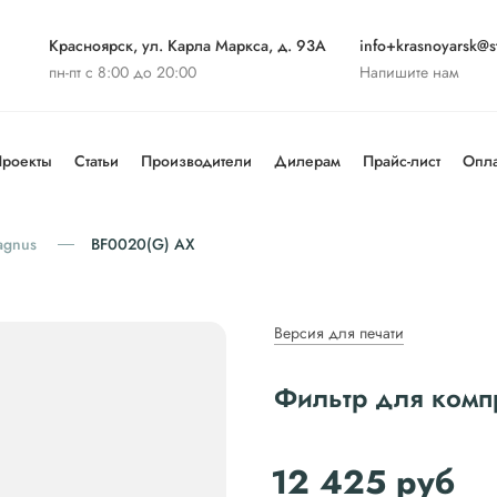
Красноярск, ул. Карла Маркса, д. 93А
info+krasnoyarsk@st
пн-пт с 8:00 до 20:00
Напишите нам
роекты
Статьи
Производители
Дилерам
Прайс-лист
Опла
agnus
BF0020(G) АХ
Версия для печати
Фильтр для комп
12 425
руб