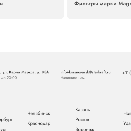
ры
Фильтры марки Mag
, ул. Карла Маркса, д. 93А
info+krasnoyarsk@starkraft.ru
+7 
0 до 20:00
Напишите нам
Казань
Челябинск
Нов
ербург
Ростов
Краснодар
Уфа
ург
Воронеж