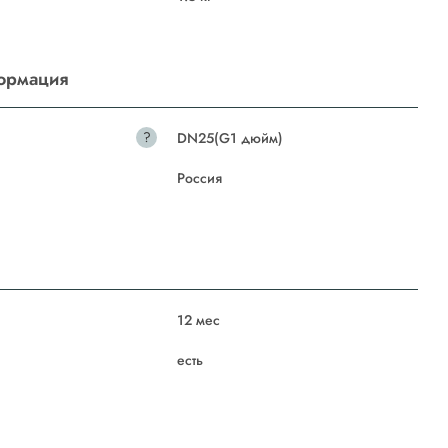
ормация
?
DN25(G1 дюйм)
Россия
12 мес
есть