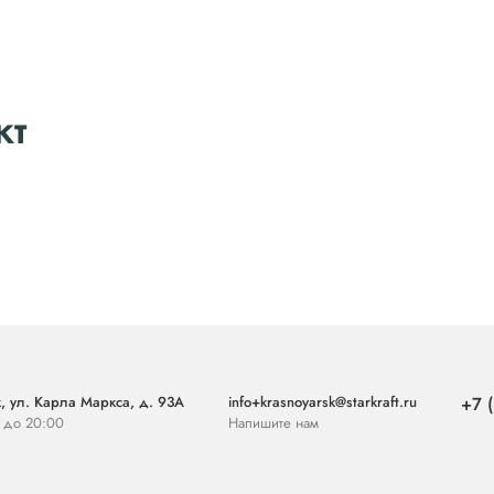
кт
, ул. Карла Маркса, д. 93А
info+krasnoyarsk@starkraft.ru
+7 
0 до 20:00
Напишите нам