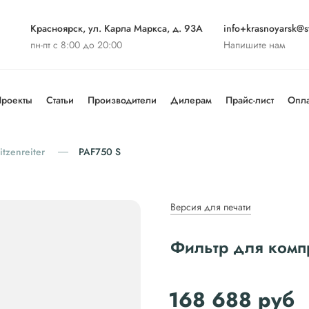
Красноярск, ул. Карла Маркса, д. 93А
info+krasnoyarsk@st
пн-пт с 8:00 до 20:00
Напишите нам
роекты
Статьи
Производители
Дилерам
Прайс-лист
Опла
itzenreiter
PAF750 S
Версия для печати
Фильтр для компр
168 688
руб