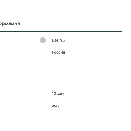
ормация
?
DN125
Россия
12 мес
есть