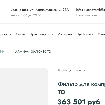
Красноярск, ул. Карла Маркса, д. 93А
info+krasnoyarsk@st
пн-пт с 8:00 до 20:00
Напишите нам
роекты
Статьи
Производители
Дилерам
Прайс-лист
Опла
ИФ
АРМ-ФМ-130/10/80-ТО
Версия для печати
Фильтр для ком
ТО
363 501
руб