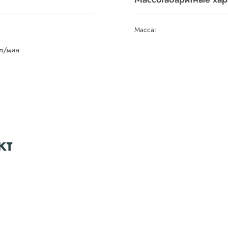
Масса:
л/мин
кт