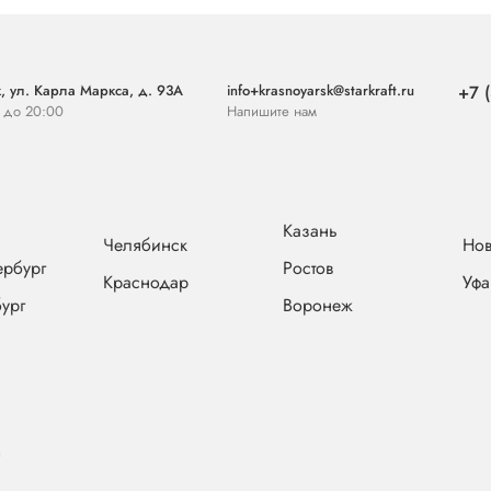
, ул. Карла Маркса, д. 93А
info+krasnoyarsk@starkraft.ru
+7 
0 до 20:00
Напишите нам
Казань
Челябинск
Нов
ербург
Ростов
Краснодар
Уфа
ург
Воронеж
а