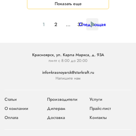
Показать еще
1
2
...
37
Следующая
Красноярск, ул. Карла Маркса, д. 93А
пн-пт с 8:00 до 20:00
info+krasnoyarsk@starkraft.ru
Напишите нам
Статьи
Производители
Услуги
О компании
Дилерам
Прайс-лист
Оплата
Доставка
Контакты