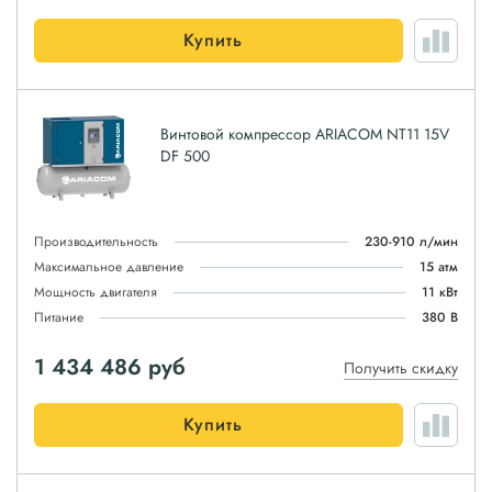
Купить
Винтовой компрессор ARIACOM NT11 15V
DF 500
Производительность
230-910 л/мин
Максимальное давление
15 атм
Мощность двигателя
11 кВт
Питание
380 В
1 434 486
руб
Получить скидку
Купить