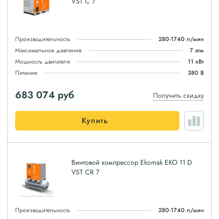
VST C 7
Производительность
280-1740 л/мин
Максимальное давление
7 атм
Мощность двигателя
11 кВт
Питание
380 В
683 074
руб
Получить скидку
Купить
Винтовой компрессор Ekomak EKO 11 D
VST CR 7
Производительность
280-1740 л/мин