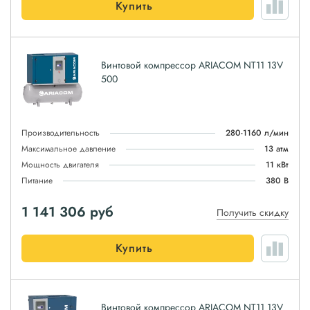
Купить
Винтовой компрессор ARIACOM NT11 13V
500
Производительность
280-1160 л/мин
Максимальное давление
13 атм
Мощность двигателя
11 кВт
Питание
380 В
1 141 306
руб
Получить скидку
Купить
Винтовой компрессор ARIACOM NT11 13V