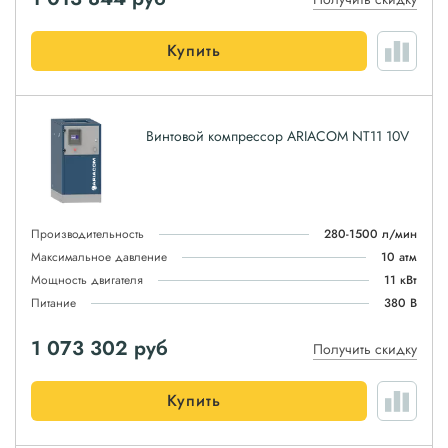
Купить
Винтовой компрессор ARIACOM NT11 10V
Производительность
280-1500 л/мин
Максимальное давление
10 атм
Мощность двигателя
11 кВт
Питание
380 В
1 073 302
руб
Получить скидку
Купить