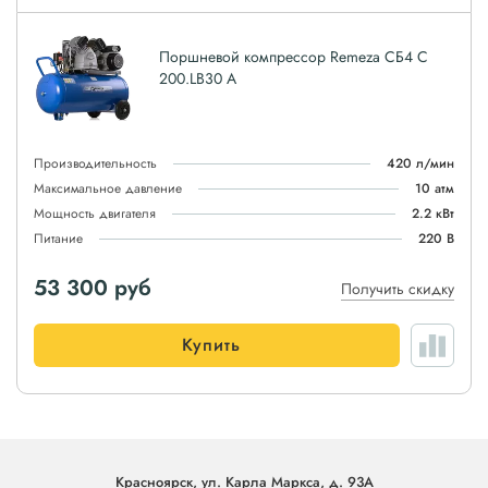
Поршневой компрессор Remeza СБ4 С
200.LB30 А
Производительность
420 л/мин
Максимальное давление
10 атм
Мощность двигателя
2.2 кВт
Питание
220 В
53 300
руб
Получить скидку
Купить
Красноярск, ул. Карла Маркса, д. 93А