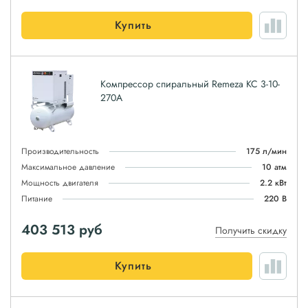
Купить
Компрессор спиральный Remeza КС 3-10-
270А
Производительность
175 л/мин
Максимальное давление
10 атм
Мощность двигателя
2.2 кВт
Питание
220 В
403 513
руб
Получить скидку
Купить