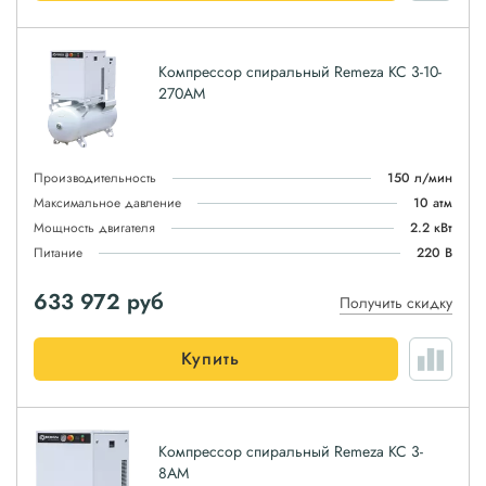
Компрессор спиральный Remeza КС 3-10-
270АМ
Производительность
150 л/мин
Максимальное давление
10 атм
Мощность двигателя
2.2 кВт
Питание
220 В
633 972
руб
Получить скидку
Купить
Компрессор спиральный Remeza КС 3-
8АМ