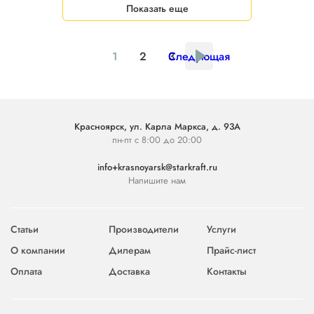
Показать еще
1
2
3
Следующая
Красноярск, ул. Карла Маркса, д. 93А
пн-пт с 8:00 до 20:00
info+krasnoyarsk@starkraft.ru
Напишите нам
Статьи
Производители
Услуги
О компании
Дилерам
Прайс-лист
Оплата
Доставка
Контакты