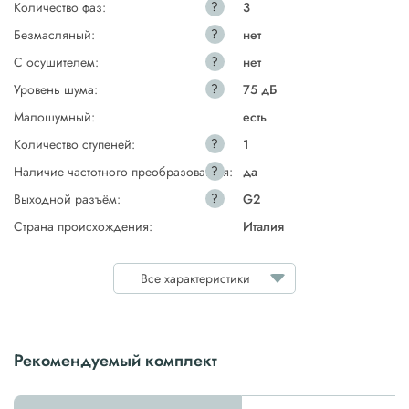
?
Количество фаз:
3
?
Безмасляный:
нет
?
С осушителем:
нет
?
Уровень шума:
75 дБ
Малошумный:
есть
?
Количество ступеней:
1
?
Наличие частотного преобразователя:
да
?
Выходной разъём:
G2
Страна происхождения:
Италия
Все характеристики
Рекомендуемый комплект