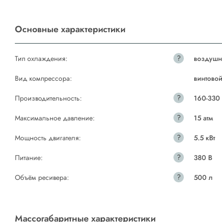
Основные характеристики
?
Тип охлаждения:
воздушн
Вид компрессора:
винтово
?
Производительность:
160-330
?
Максимальное давление:
15 атм
?
Мощность двигателя:
5.5 кВт
?
Питание:
380 В
?
Объём ресивера:
500 л
Массогабаритные характеристики