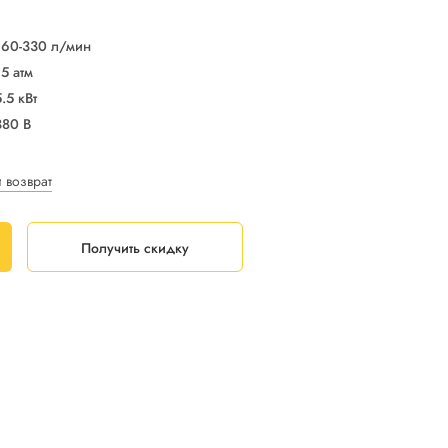
160-330 л/мин
15 атм
5.5 кВт
380 В
и возврат
Получить скидку