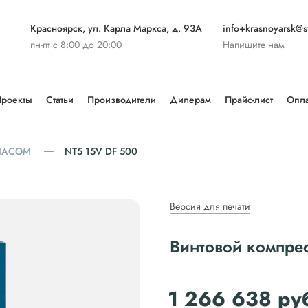
Красноярск, ул. Карла Маркса, д. 93А
info+krasnoyarsk@st
пн-пт с 8:00 до 20:00
Напишите нам
роекты
Статьи
Производители
Дилерам
Прайс-лист
Опла
IACOM
NT5 15V DF 500
Версия для печати
Винтовой компре
1 266 638
ру