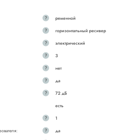
?
ременной
?
горизонтальный ресивер
?
электрический
?
3
?
нет
?
да
?
72 дБ
есть
?
1
?
зователя:
да