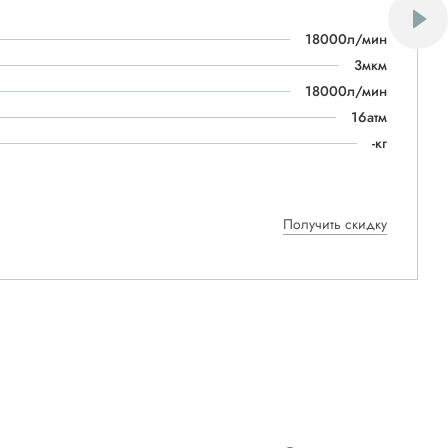
18000л/мин
3мкм
18000л/мин
16атм
-кг
Получить скидку