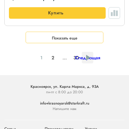
Купить
Показать еще
1
2
...
30
Следующая
Красноярск, ул. Карла Маркса, д. 93А
пн-пт с 8:00 до 20:00
info+krasnoyarsk@starkraft.ru
Напишите нам
Статьи
Производители
Услуги