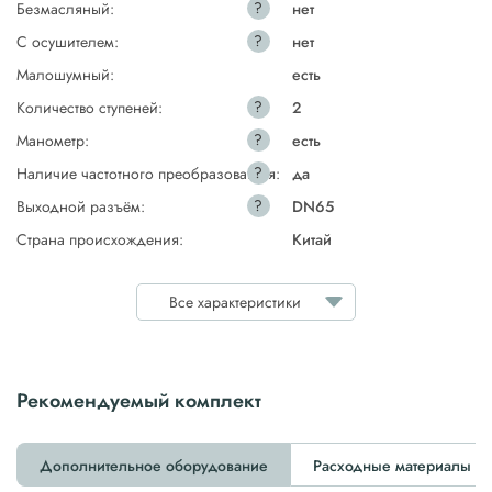
?
Безмасляный:
нет
?
С осушителем:
нет
Малошумный:
есть
?
Количество ступеней:
2
?
Манометр:
есть
?
Наличие частотного преобразователя:
да
?
Выходной разъём:
DN65
Страна происхождения:
Китай
Все характеристики
Рекомендуемый комплект
Дополнительное оборудование
Расходные материалы