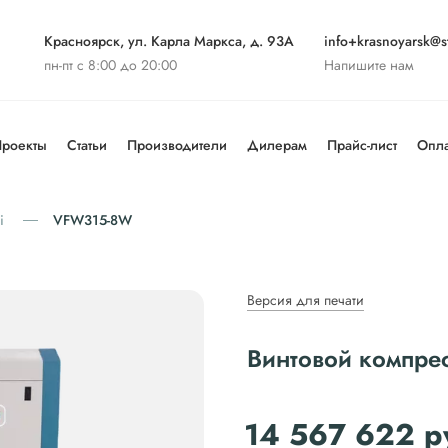
Красноярск, ул. Карла Маркса, д. 93А
info+krasnoyarsk@st
пн-пт с 8:00 до 20:00
Напишите нам
роекты
Статьи
Производители
Дилерам
Прайс-лист
Опла
i
VFW315-8W
Версия для печати
Винтовой компре
14 567 622
р