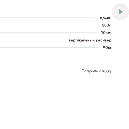
-л/мин
280л
10атм
вертикальный ресивер
90кг
Получить скидку