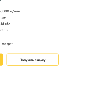
50000 л/мин
8 атм
315 кВт
380 В
и возврат
Получить скидку