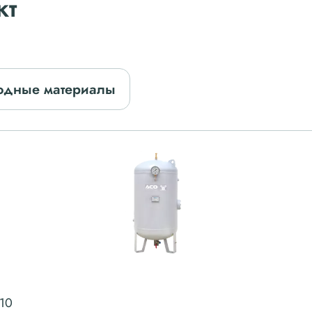
кт
одные материалы
10