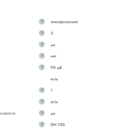
?
электрический
?
3
?
да
?
нет
?
90 дБ
есть
?
1
?
есть
?
зователя:
да
?
DN 100