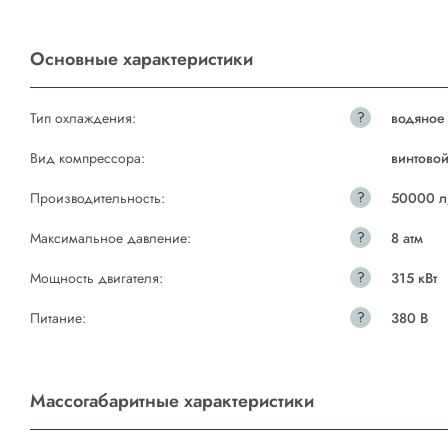
Основные характеристики
?
Тип охлаждения:
водяное
Вид компрессора:
винтово
?
Производительность:
50000 л
?
Максимальное давление:
8 атм
?
Мощность двигателя:
315 кВт
?
Питание:
380 В
Массогабаритные характеристики