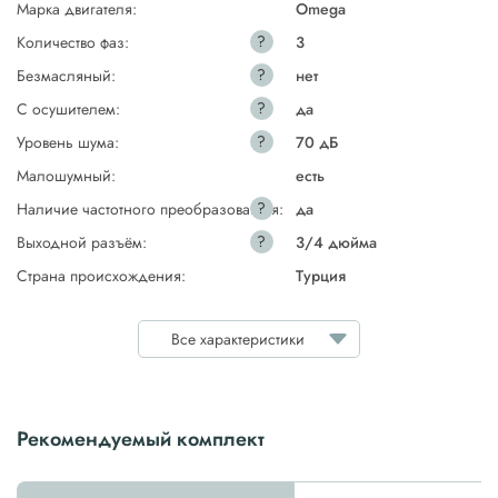
Марка двигателя:
Omega
?
Количество фаз:
3
?
Безмасляный:
нет
?
С осушителем:
да
?
Уровень шума:
70 дБ
Малошумный:
есть
?
Наличие частотного преобразователя:
да
?
Выходной разъём:
3/4 дюйма
Страна происхождения:
Турция
Все характеристики
Рекомендуемый комплект