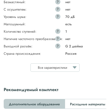
?
Безмасляный:
нет
?
С осушителем:
нет
?
Уровень шума:
70 дБ
Малошумный:
есть
?
Количество ступеней:
1
?
Наличие частотного преобразователя:
нет
?
Выходной разъём:
G 2 дюйма
Страна происхождения:
Россия
Все характеристики
Рекомендуемый комплект
Дополнительное оборудование
Расходные материалы