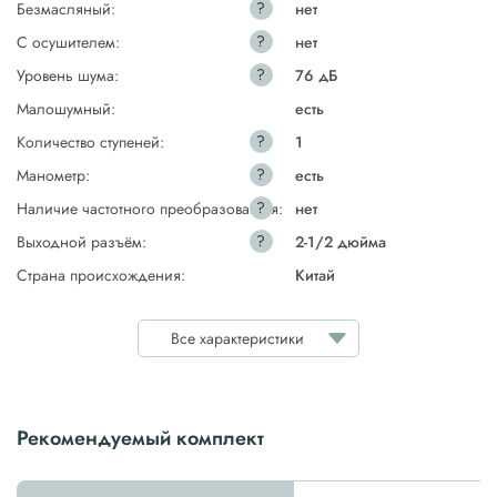
?
Безмасляный:
нет
?
С осушителем:
нет
?
Уровень шума:
76 дБ
Малошумный:
есть
?
Количество ступеней:
1
?
Манометр:
есть
?
Наличие частотного преобразователя:
нет
?
Выходной разъём:
2-1/2 дюйма
Страна происхождения:
Китай
Все характеристики
Рекомендуемый комплект