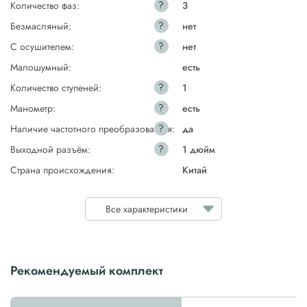
?
Количество фаз:
3
?
Безмасляный:
нет
?
С осушителем:
нет
Малошумный:
есть
?
Количество ступеней:
1
?
Манометр:
есть
?
Наличие частотного преобразователя:
да
?
Выходной разъём:
1 дюйм
Страна происхождения:
Китай
Все характеристики
Рекомендуемый комплект