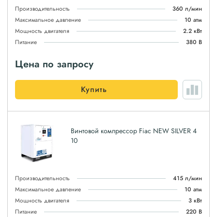
Производительность
360 л/мин
Максимальное давление
10 атм
Мощность двигателя
2.2 кВт
Питание
380 В
Цена по запросу
Купить
Винтовой компрессор Fiac NEW SILVER 4
10
Производительность
415 л/мин
Максимальное давление
10 атм
Мощность двигателя
3 кВт
Питание
220 В