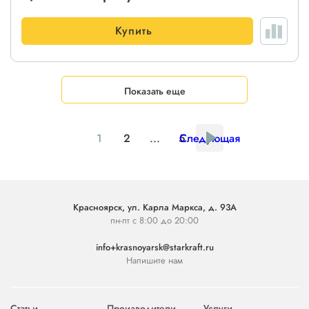
Купить
Показать еще
1
2
...
5
Следующая
Красноярск, ул. Карла Маркса, д. 93А
пн-пт с 8:00 до 20:00
info+krasnoyarsk@starkraft.ru
Напишите нам
Статьи
Производители
Услуги