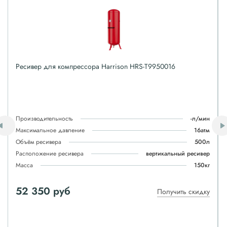
Ресивер для компрессора Harrison HRS-T9950016
Производительность
-л/мин
Максимальное давление
16атм
Объём ресивера
500л
Расположение ресивера
вертикальный ресивер
Масса
150кг
52 350 руб
Получить скидку