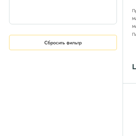
П
М
М
П
Сбросить фильтр
Ц