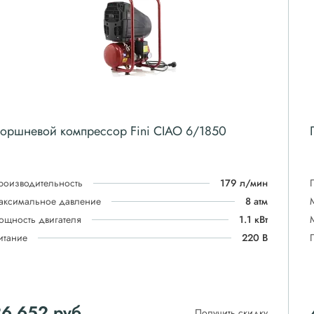
оршневой компрессор Fini CIAO 6/1850
роизводительность
179 л/мин
аксимальное давление
8 атм
ощность двигателя
1.1 кВт
итание
220 В
26 652
руб
Получить скидку