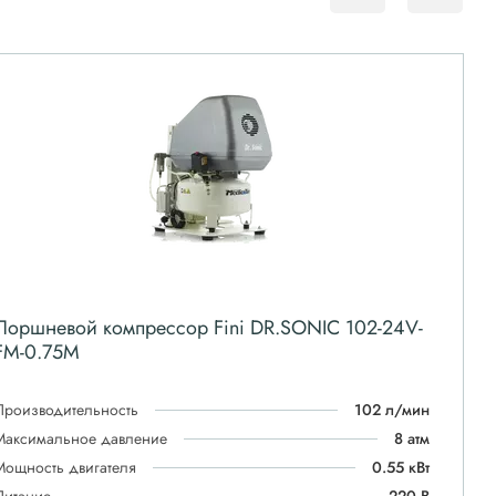
Поршневой компрессор Fini DR.SONIC 102-24V-
FM-0.75M
Производительность
102 л/мин
Максимальное давление
8 атм
Мощность двигателя
0.55 кВт