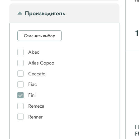
П
Передвижной компрессор
Производитель
Компрессорное оборудование
Отменить выбор
Компрессоры доп.
Abac
Осветительные мачты
Atlas Copco
Ceccato
Осушители
Fiac
Fini
Ресиверы
Remeza
Renner
Фильтры
П
F