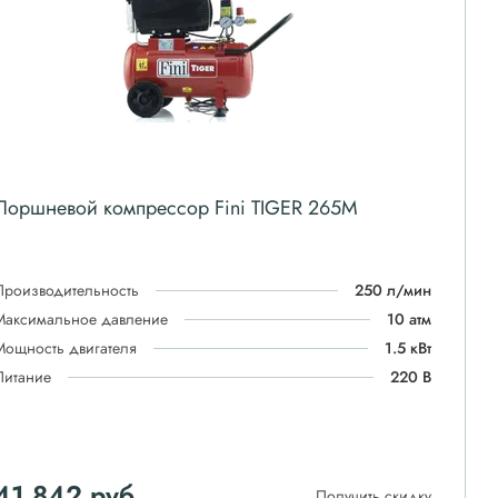
Поршневой компрессор Fini TIGER 265M
Производительность
250 л/мин
Максимальное давление
10 атм
Мощность двигателя
1.5 кВт
Питание
220 В
41 842
руб
Получить скидку