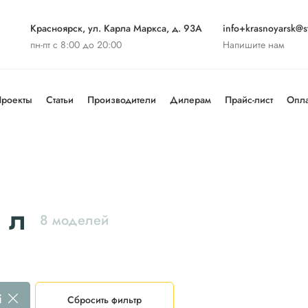
Красноярск, ул. Карла Маркса, д. 93А
info+krasnoyarsk@st
пн-пт с 8:00 до 20:00
Напишите нам
роекты
Статьи
Производители
Дилерам
Прайс-лист
Опла
 л
8 моделей
i
Сбросить фильтр