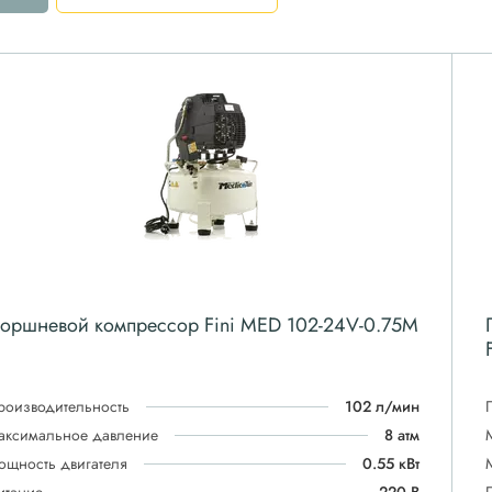
оршневой компрессор Fini MED 102-24V-0.75M
роизводительность
102 л/мин
аксимальное давление
8 атм
ощность двигателя
0.55 кВт