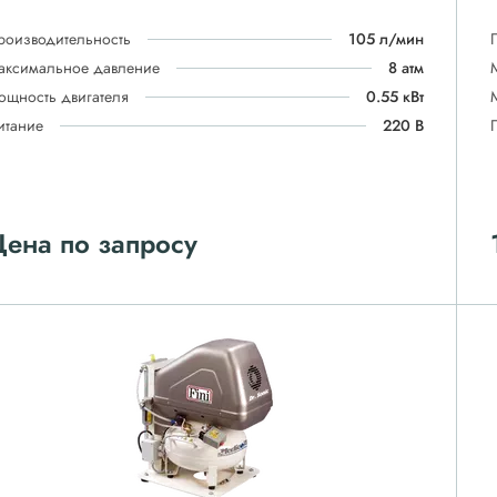
роизводительность
105 л/мин
аксимальное давление
8 атм
ощность двигателя
0.55 кВт
итание
220 В
ена по запросу