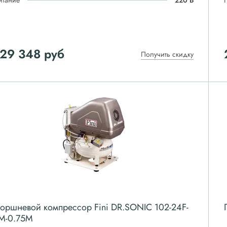
итание
220 В
129 348
руб
Получить скидку
оршневой компрессор Fini DR.SONIC 102-24F-
M-0.75M