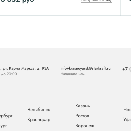
, ул. Карла Маркса, д. 93А
info+krasnoyarsk@starkraft.ru
+7 
0 до 20:00
Напишите нам
Казань
Челябинск
Нов
ербург
Ростов
Краснодар
Уфа
ург
Воронеж