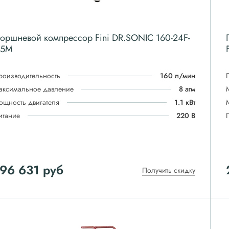
оршневой компрессор Fini DR.SONIC 160-24F-
.5M
роизводительность
160 л/мин
аксимальное давление
8 атм
ощность двигателя
1.1 кВт
итание
220 В
96 631
руб
Получить скидку