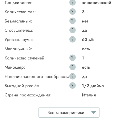
?
Тип двигателя:
электрический
?
Количество фаз:
3
?
Безмасляный:
нет
?
С осушителем:
да
?
Уровень шума:
63 дБ
Малошумный:
есть
?
Количество ступеней:
1
?
Манометр:
есть
?
Наличие частотного преобразователя:
да
?
Выходной разъём:
1/2 дюйма
Страна происхождения:
Италия
Все характеристики