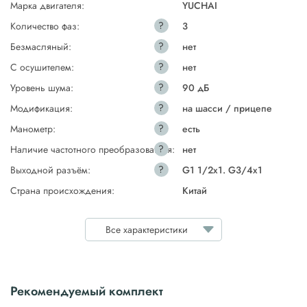
Марка двигателя:
YUCHAI
?
Количество фаз:
3
?
Безмасляный:
нет
?
С осушителем:
нет
?
Уровень шума:
90 дБ
?
Модификация:
на шасси / прицепе
?
Манометр:
есть
?
Наличие частотного преобразователя:
нет
?
Выходной разъём:
G1 1/2x1. G3/4x1
Страна происхождения:
Китай
Все характеристики
Рекомендуемый комплект