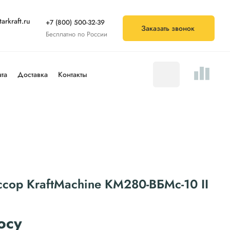
arkraft.ru
+7 (800) 500-32-39
Заказать звонок
Бесплатно по России
та
Доставка
Контакты
сор KraftMachine КМ280-ВБМс-10 II
осу