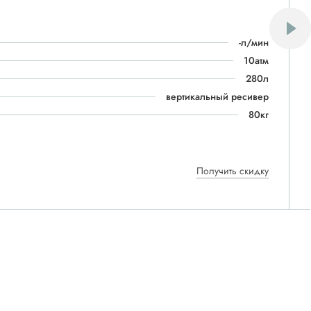
-л/мин
10атм
280л
вертикальный ресивер
80кг
Получить скидку