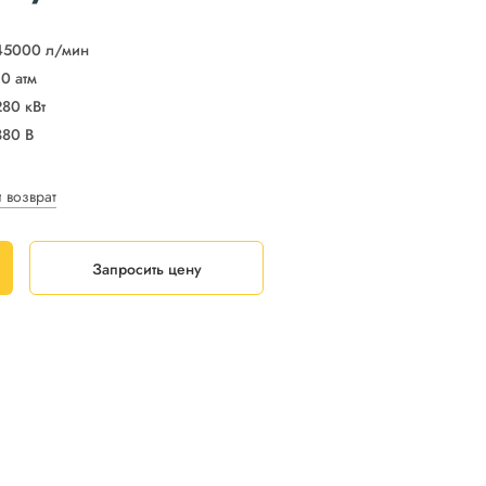
45000 л/мин
10 атм
280 кВт
380 В
и возврат
Запросить цену