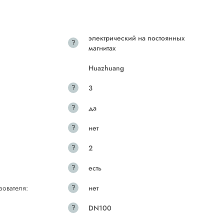
электрический на постоянных
?
магнитах
Huazhuang
?
3
?
да
?
нет
?
2
?
есть
?
зователя:
нет
?
DN100