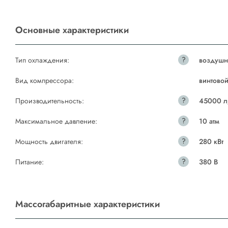
Основные характеристики
?
Тип охлаждения:
воздушн
Вид компрессора:
винтово
?
Производительность:
45000 л
?
Максимальное давление:
10 атм
?
Мощность двигателя:
280 кВт
?
Питание:
380 В
Массогабаритные характеристики