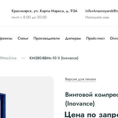
Красноярск, ул. Карла Маркса, д. 93А
info+krasnoyarsk@st
пн-пт с 8:00 до 20:00
Напишите нам
роекты
Статьи
Производители
Дилерам
Прайс-лист
Опла
aftMachine
КМ280-ВБМс-10 II (Inovance)
Версия для печати
Винтовой компрес
(Inovance)
Цена по запр