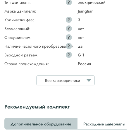
?
Тип двигателя:
электрический
Марка двигателя:
Jiangtian
?
Количество фаз:
3
?
Безмасляный:
нет
?
С осушителем:
нет
?
Наличие частотного преобразователя:
да
?
Выходной разъём:
G 1
Страна происхождения:
Россия
Все характеристики
Рекомендуемый комплект
Дополнительное оборудование
Расходные материалы