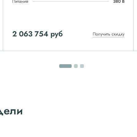
Питание
380 В
2 063 754 руб
Получить скидку
дели