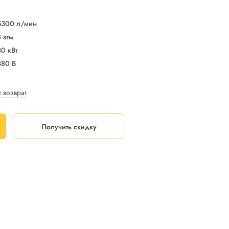
5300 л/мин
8 атм
30 кВт
380 В
и возврат
Получить скидку