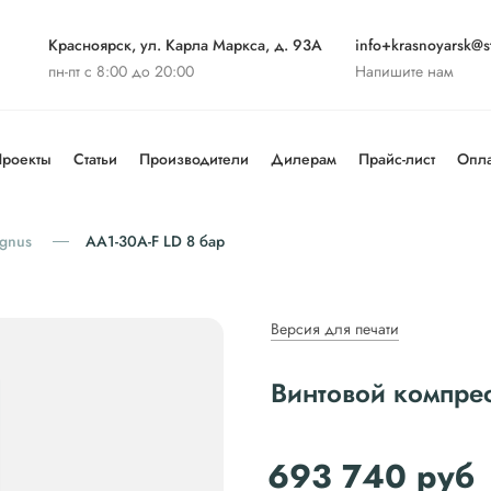
Красноярск, ул. Карла Маркса, д. 93А
info+krasnoyarsk@st
пн-пт с 8:00 до 20:00
Напишите нам
роекты
Статьи
Производители
Дилерам
Прайс-лист
Опла
gnus
АА1-30A-F LD 8 бар
Версия для печати
Винтовой компре
693 740
руб