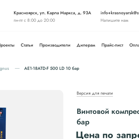
Красноярск, ул. Карла Маркса, д. 93А
info+krasnoyarsk@st
пн-пт с 8:00 до 20:00
Напишите нам
роекты
Статьи
Производители
Дилерам
Прайс-лист
Опла
gnus
АЕ1-18ATD-F 500 LD 10 бар
Версия для печати
Винтовой компре
бар
Цена по запр