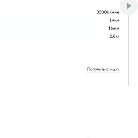
3500л/мин
1мкм
16атм
2.8кг
Получить скидку