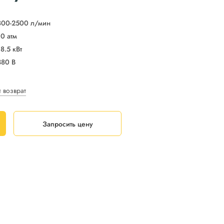
800-2500 л/мин
10 атм
18.5 кВт
380 В
и возврат
Запросить цену