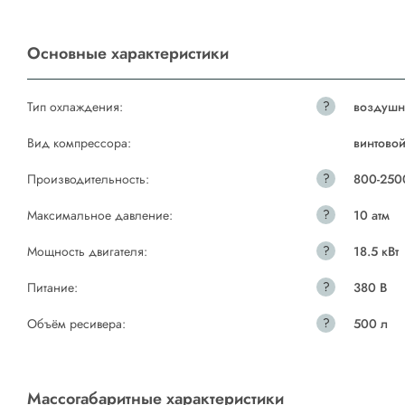
Основные характеристики
?
Тип охлаждения:
воздушн
Вид компрессора:
винтово
?
Производительность:
800-250
?
Максимальное давление:
10 атм
?
Мощность двигателя:
18.5 кВт
?
Питание:
380 В
?
Объём ресивера:
500 л
Массогабаритные характеристики