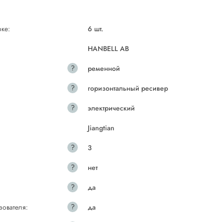
ке:
6 шт.
HANBELL AB
?
ременной
?
горизонтальный ресивер
?
электрический
Jiangtian
?
3
?
нет
?
да
?
зователя:
да