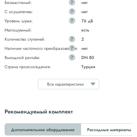
?
Безмасляный:
нет
?
С осушителем:
нет
?
Уровень шума:
76 дБ
Малошумный:
есть
?
Количество ступеней:
2
?
Наличие частотного преобразователя:
нет
?
Выходной разъём:
DN 80
Страна происхождения:
Турция
Все характеристики
Рекомендуемый комплект
Дополнительное оборудование
Расходные материалы