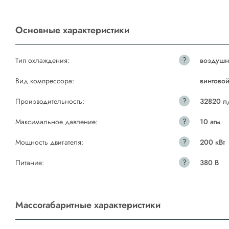
Основные характеристики
?
Тип охлаждения:
воздушн
Вид компрессора:
винтово
?
Производительность:
32820 л
?
Максимальное давление:
10 атм
?
Мощность двигателя:
200 кВт
?
Питание:
380 В
Массогабаритные характеристики