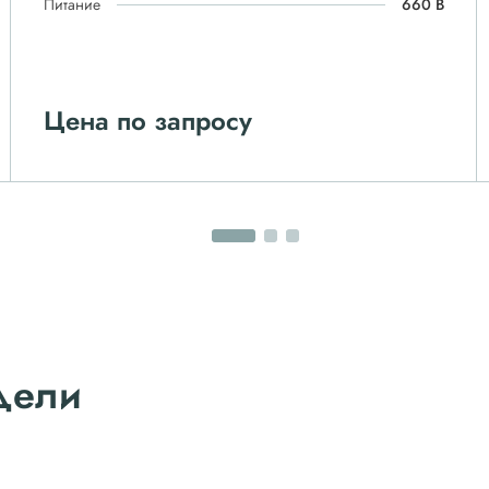
Питание
660 В
Цена по запросу
дели