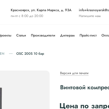
Красноярск, ул. Карла Маркса, д. 93А
info+krasnoyarsk@st
пн-пт с 8:00 до 20:00
Напишите нам
роекты
Статьи
Производители
Дилерам
Прайс-лист
Опла
EN
OSC 200S 10 бар
Версия для печати
Винтовой компре
Цена по запр