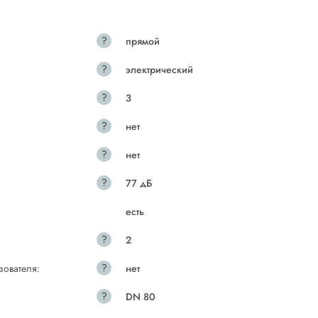
?
прямой
?
электрический
?
3
?
нет
?
нет
?
77 дБ
есть
?
2
?
зователя:
нет
?
DN 80