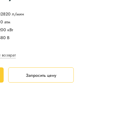
32820 л/мин
10 атм
200 кВт
380 В
и возврат
Запросить цену