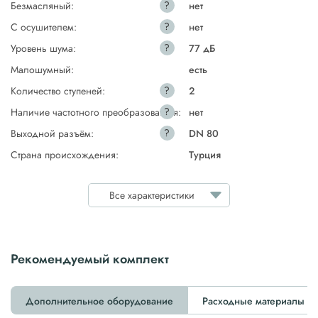
?
Безмасляный:
нет
?
С осушителем:
нет
?
Уровень шума:
77 дБ
Малошумный:
есть
?
Количество ступеней:
2
?
Наличие частотного преобразователя:
нет
?
Выходной разъём:
DN 80
Страна происхождения:
Турция
Все характеристики
Рекомендуемый комплект
Дополнительное оборудование
Расходные материалы