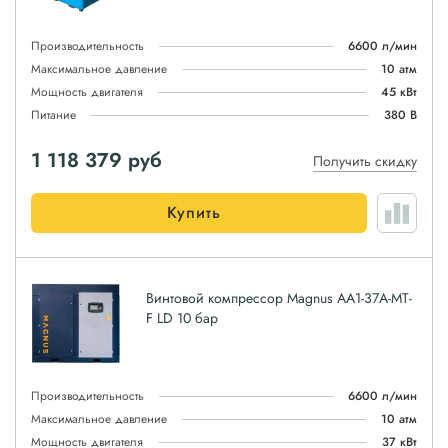
Производительность
6600 л/мин
Максимальное давление
10 атм
Мощность двигателя
45 кВт
Питание
380 В
1 118 379
руб
Получить скидку
Купить
Винтовой компрессор Magnus АА1-37A-MT-
F LD 10 бар
Производительность
6600 л/мин
Максимальное давление
10 атм
Мощность двигателя
37 кВт