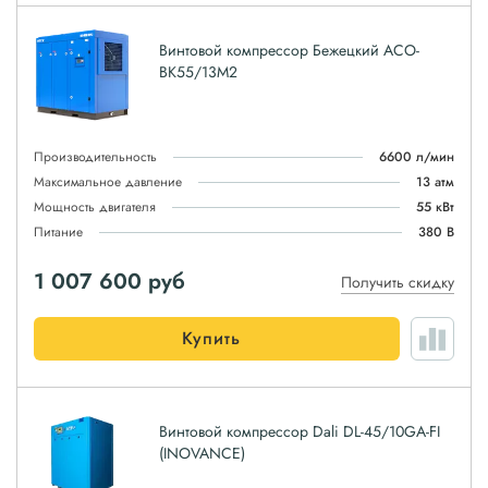
Винтовой компрессор Бежецкий АСО-
ВК55/13М2
Производительность
6600 л/мин
Максимальное давление
13 атм
Мощность двигателя
55 кВт
Питание
380 В
1 007 600
руб
Получить скидку
Купить
Винтовой компрессор Dali DL-45/10GA-FI
(INOVANCE)