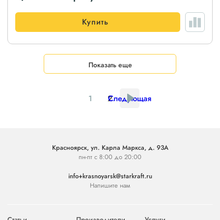
Купить
Показать еще
1
2
Следующая
Красноярск, ул. Карла Маркса, д. 93А
пн-пт с 8:00 до 20:00
info+krasnoyarsk@starkraft.ru
Напишите нам
Статьи
Производители
Услуги