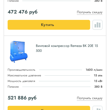
Питание
380 В
472 476
руб
Получить скидку
Купить
Винтовой компрессор Remeza ВК 20Е 15
500
Производительность
1600 л/мин
Максимальное давление
15 атм
Мощность двигателя
15 кВт
Питание
380 В
521 886
руб
Получить скидку