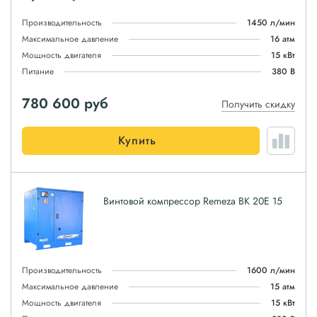
Производительность
1450 л/мин
Максимальное давление
16 атм
Мощность двигателя
15 кВт
Питание
380 В
780 600
руб
Получить скидку
Купить
Винтовой компрессор Remeza ВК 20Е 15
Производительность
1600 л/мин
Максимальное давление
15 атм
Мощность двигателя
15 кВт