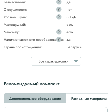
?
Безмасляный:
да
?
С осушителем:
нет
?
Уровень шума:
80 дБ
Малошумный:
есть
?
Манометр:
есть
?
Наличие частотного преобразователя:
да
Страна происхождения:
Беларусь
Все характеристики
Рекомендуемый комплект
Дополнительное оборудование
Расходные материалы