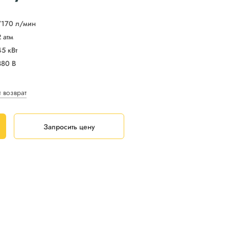
7170 л/мин
2 атм
45 кВт
380 В
и возврат
Запросить цену