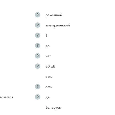
?
ременной
?
электрический
?
3
?
да
?
нет
?
80 дБ
есть
?
есть
?
зователя:
да
Беларусь