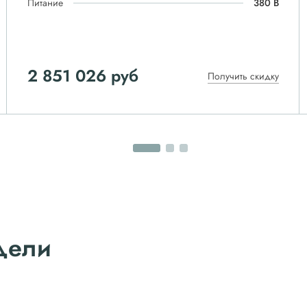
Питание
380 В
2 851 026 руб
Получить скидку
дели