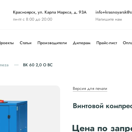
Красноярск, ул. Карла Маркса, д. 93А
info+krasnoyarsk@st
пн-пт с 8:00 до 20:00
Напишите нам
роекты
Статьи
Производители
Дилерам
Прайс-лист
Опла
meza
ВК 60 2,0 О ВС
Версия для печати
Винтовой компре
Цена по запр