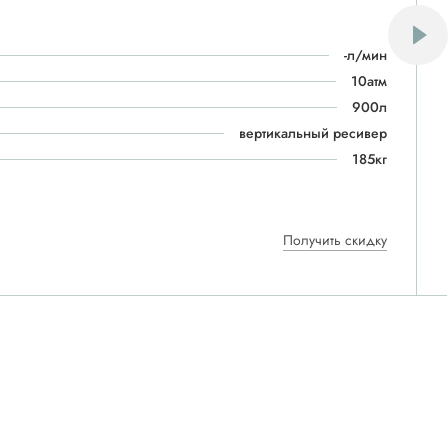
-л/мин
10атм
900л
вертикальный ресивер
185кг
Получить скидку