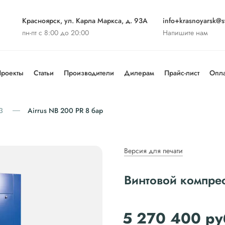
Красноярск, ул. Карла Маркса, д. 93А
info+krasnoyarsk@st
пн-пт с 8:00 до 20:00
Напишите нам
роекты
Статьи
Производители
Дилерам
Прайс-лист
Опла
З
Airrus NB 200 PR 8 бар
Версия для печати
Винтовой компрес
5 270 400
ру