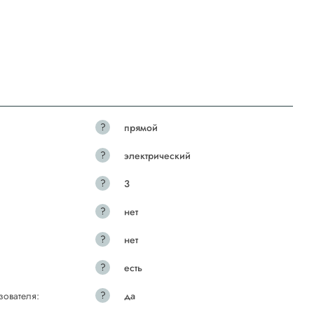
?
прямой
?
электрический
?
3
?
нет
?
нет
?
есть
?
зователя:
да