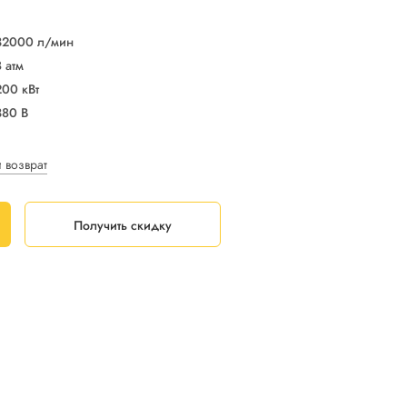
32000 л/мин
8 атм
200 кВт
380 В
и возврат
Получить скидку